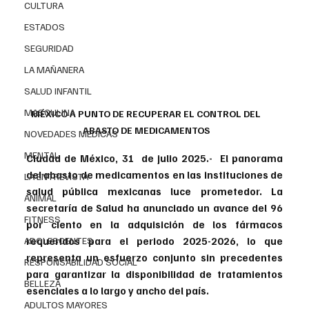
CULTURA
ESTADOS
SEGURIDAD
LA MAÑANERA
SALUD INFANTIL
MASCULINA
MÉXICO A PUNTO DE RECUPERAR EL CONTROL DEL 
ABASTO DE MEDICAMENTOS 
NOVEDADES MEDICAS
MENTAL
Ciudad de México, 31  de julio 2025.-  
El panorama 
del abasto de medicamentos en las instituciones de 
LA ENTREVISTA
salud pública mexicanas luce prometedor. La 
ANIMAL
secretaría de Salud 
ha anunciado un 
avance del 96 
FITNESS
por ciento
 en la adquisición de los fármacos 
requeridos para el
 periodo 2025-2026,
 lo que 
ADOLESCENTES
representa un esfuerzo conjunto sin precedentes 
RESPONSABILIDAD SOCIAL
para garantizar la disponibilidad de tratamientos 
BELLEZA
esenciales a lo largo y ancho del país.
ADULTOS MAYORES