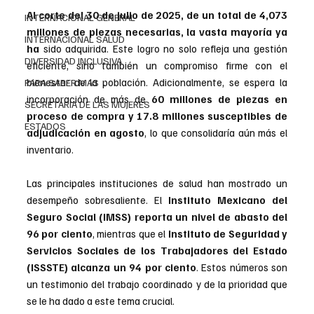
Al corte del 30 de julio de 2025, de un total de 4,073 
INTERNACIONAL GENERAL
millones de piezas 
necesarias, la vasta mayoría ya 
INTERNACIONAL SALUD
ha 
sido adquirida. Este logro no solo refleja una gestión 
DIVERSIDAD INCLUSIVA
eficiente, sino también un compromiso firme con el 
bienestar de la población. Adicionalmente, se espera la 
PARA SABER MAS
incorporación de más de 
60 millones de piezas en 
SECRETARIA DE LAS MUJERES
proceso de compra y 17.8 millones susceptibles de 
ESTADOS
adjudicación en agosto
, lo que consolidaría aún más el 
inventario.
Las principales instituciones de salud han mostrado un 
desempeño sobresaliente. El 
Instituto Mexicano del 
Seguro Social (IMSS)
reporta un nivel de abasto del 
96 por ciento
, mientras que el 
Instituto de Seguridad y 
Servicios Sociales de los Trabajadores del Estado 
(ISSSTE)
alcanza un 94 por ciento
. Estos números son 
un testimonio del trabajo coordinado y de la prioridad que 
se le ha dado a este tema crucial.