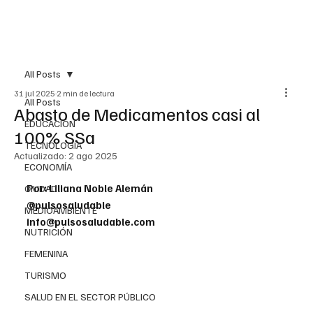
All Posts
31 jul 2025
2 min de lectura
All Posts
Abasto de Medicamentos casi al
EDUCACIÓN
100% SSa
TECNOLOGÍA
Actualizado:
2 ago 2025
ECONOMÍA
Por: Liliana Noble Alemán
CIUDAD
@pulsosaludable
MEDIOAMBIENTE
info@pulsosaludable.com
NUTRICIÓN
FEMENINA
TURISMO
SALUD EN EL SECTOR PÚBLICO