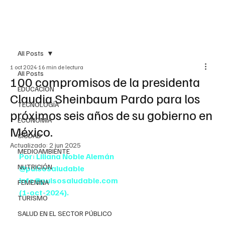
All Posts
1 oct 2024
16 min de lectura
All Posts
100 compromisos de la presidenta
EDUCACIÓN
Claudia Sheinbaum Pardo para los
TECNOLOGÍA
próximos seis años de su gobierno en
ECONOMÍA
México.
CIUDAD
Actualizado:
2 jun 2025
MEDIOAMBIENTE
Por: Liliana Noble Alemán
NUTRICIÓN
@pulsosaludable
Info@pulsosaludable.com
FEMENINA
(1-oct-2024).
TURISMO
SALUD EN EL SECTOR PÚBLICO