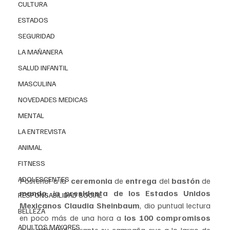
CULTURA
ESTADOS
SEGURIDAD
LA MAÑANERA
SALUD INFANTIL
MASCULINA
NOVEDADES MEDICAS
MENTAL
LA ENTREVISTA
ANIMAL
FITNESS
ADOLESCENTES
Posterior a la  
ceremonia 
de 
entrega 
del 
bastón 
de 
mando
, la 
presidenta de los Estados Unidos 
RESPONSABILIDAD SOCIAL
Mexicanos Claudia Sheinbaum
, dio puntual lectura 
BELLEZA
en poco más de una hora a 
los 100 compromisos
ADULTOS MAYORES