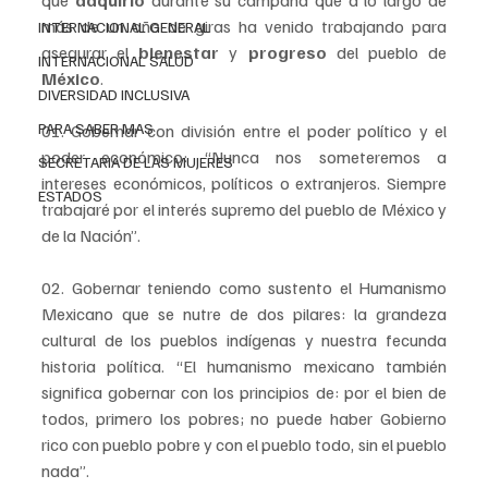
que 
adquirió 
durante su campaña que a lo largo de 
más de un año de giras ha venido trabajando para 
INTERNACIONAL GENERAL
asegurar el 
bienestar 
y 
progreso 
del pueblo de 
INTERNACIONAL SALUD
México
.
DIVERSIDAD INCLUSIVA
PARA SABER MAS
01. Gobernar con división entre el poder político y el 
poder económico: “Nunca nos someteremos a 
SECRETARIA DE LAS MUJERES
intereses económicos, políticos o extranjeros. Siempre 
ESTADOS
trabajaré por el interés supremo del pueblo de México y 
de la Nación”.
02. Gobernar teniendo como sustento el Humanismo 
Mexicano que se nutre de dos pilares: la grandeza 
cultural de los pueblos indígenas y nuestra fecunda 
historia política. “El humanismo mexicano también 
significa gobernar con los principios de: por el bien de 
todos, primero los pobres; no puede haber Gobierno 
rico con pueblo pobre y con el pueblo todo, sin el pueblo 
nada”.