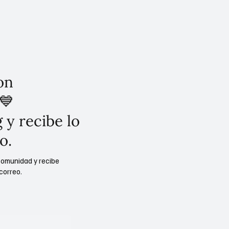
on
💙
 y recibe lo
o.
comunidad y recibe
correo.