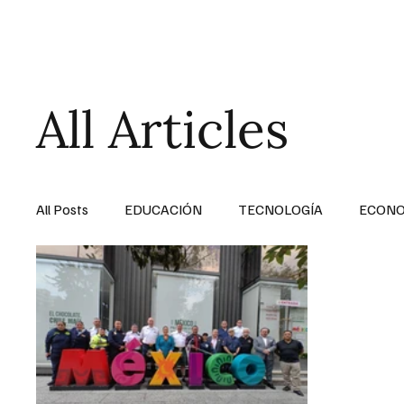
HOME
SALUD
All Articles
All Posts
EDUCACIÓN
TECNOLOGÍA
ECON
SALUD EN EL SECTOR PÚBLICO
CULTURA
MENTAL
LA ENTREVISTA
ANIMAL
FI