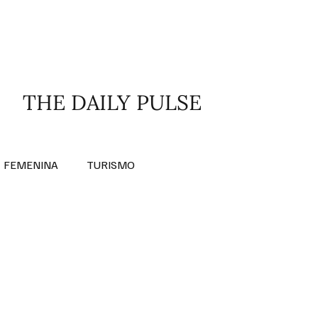
RA SABER MÁS
DIVERSIDAD INCLUSIVA
THE DAILY PULSE
FEMENINA
TURISMO
ANTIL
MASCULINA
NOVEDADES MEDICAS
BELLEZA
ADULTOS MAYORES