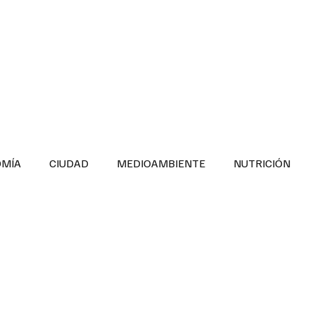
INFORMACIÓN GENERAL
LA ENTREVISTA
PA
OMÍA
CIUDAD
MEDIOAMBIENTE
NUTRICIÓN
ESTADOS
SEGURIDAD
LA MAÑANERA
SALUD INF
TNESS
ADOLESCENTES
RESPONSABILIDAD SOCIAL