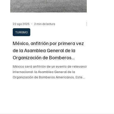
INTERNACIONAL GENERAL
INTERNACIONAL S
22 ago 2025
2 min de lectura
TURISMO
México, anfitrión por primera vez
de la Asamblea General de la
Organización de Bomberos
Americanos
México será anfitrión de un evento de relevancia
internacional: la Asamblea General de la
Organización de Bomberos Americanos. Este
encuentro, a celebrarse en Tuxtla Gutiérrez,
Chiapas, reunirá a especialistas de más de 30
países para intercambiar conocimientos,
fortalecer la cooperación y reafirmar la
importancia del turismo de reuniones como
motor de desarrollo económico.