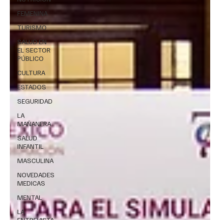
FEMENINA
TURISMO
SALUD EN
EL SECTOR
PÚBLICO
CULTURA
ESTADOS
SEGURIDAD
LA
MAÑANERA
SALUD
INFANTIL
MASCULINA
NOVEDADES
MEDICAS
MENTAL
LA
ENTREVISTA