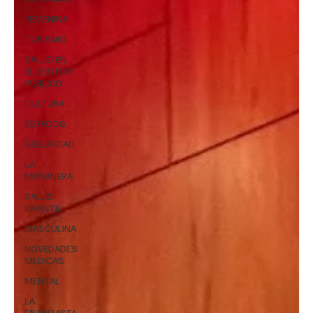
FEMENINA
TURISMO
SALUD EN
EL SECTOR
PÚBLICO
CULTURA
ESTADOS
SEGURIDAD
LA
MAÑANERA
SALUD
INFANTIL
MASCULINA
NOVEDADES
MEDICAS
MENTAL
LA
ENTREVISTA