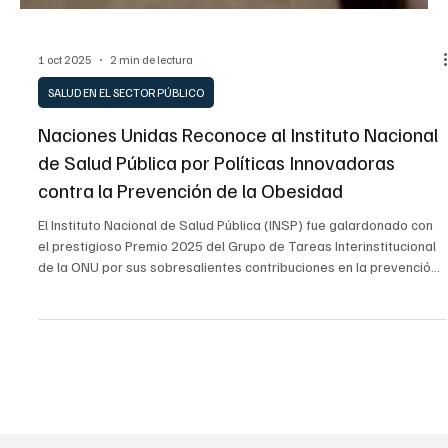
1 oct 2025
2 min de lectura
SALUD EN EL SECTOR PÚBLICO
Naciones Unidas Reconoce al Instituto Nacional
de Salud Pública por Políticas Innovadoras
contra la Prevención de la Obesidad
El Instituto Nacional de Salud Pública (INSP) fue galardonado con
el prestigioso Premio 2025 del Grupo de Tareas Interinstitucional
de la ONU por sus sobresalientes contribuciones en la prevención
de la obesidad. El reconocimiento, recibido por el Subsecretario
Ramiro López Elizalde y el Director General Eduardo Lazcano,
confirma la importancia de las políticas de salud pública del
Gobierno de México basadas en evidencia científica para
combatir las enfermedades no transmisib