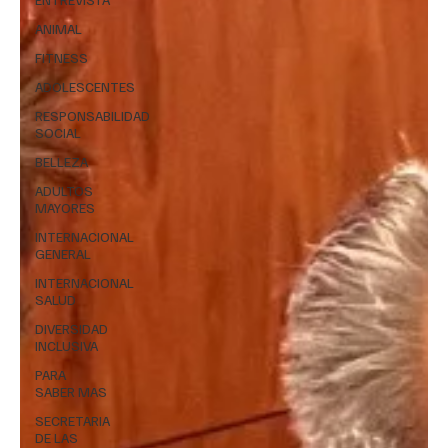
ANIMAL
FITNESS
ADOLESCENTES
RESPONSABILIDAD
SOCIAL
BELLEZA
ADULTOS
MAYORES
INTERNACIONAL
GENERAL
INTERNACIONAL
SALUD
DIVERSIDAD
INCLUSIVA
PARA
SABER MAS
SECRETARIA
DE LAS