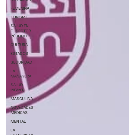
FEMENINA
TURISMO
SALUD EN
EL SECTOR
PÚBLICO
CULTURA
ESTADOS
SEGURIDAD
LA
MAÑANERA
SALUD
INFANTIL
MASCULINA
NOVEDADES
MEDICAS
MENTAL
LA
ENTREVISTA