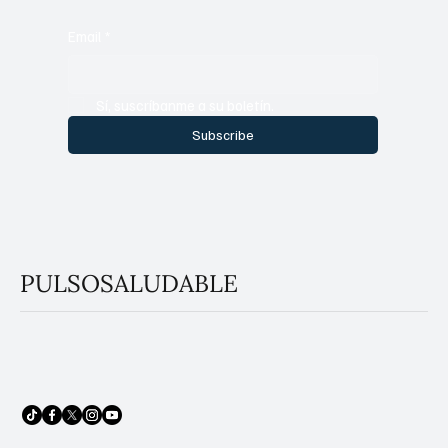
México.
Vive más saludable, infórmate mejor. Únete a nuestra
comunidad y recibe consejos, noticias y tendencias en
salud directo en tu correo.
Email
*
Sí, suscríbanme a su boletín.
Subscribe
PULSOSALUDABLE