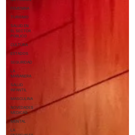
FEMENINA
TURISMO
SALUD EN
EL SECTOR
PÚBLICO
CULTURA
ESTADOS
SEGURIDAD
LA
MAÑANERA
SALUD
INFANTIL
MASCULINA
NOVEDADES
MEDICAS
MENTAL
LA
ENTREVISTA