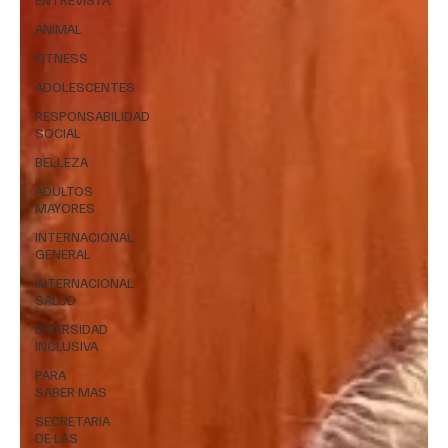
ANIMAL
FITNESS
ADOLESCENTES
RESPONSABILIDAD
SOCIAL
BELLEZA
ADULTOS
MAYORES
INTERNACIONAL
GENERAL
INTERNACIONAL
SALUD
DIVERSIDAD
INCLUSIVA
PARA
SABER MAS
SECRETARIA
DE LAS