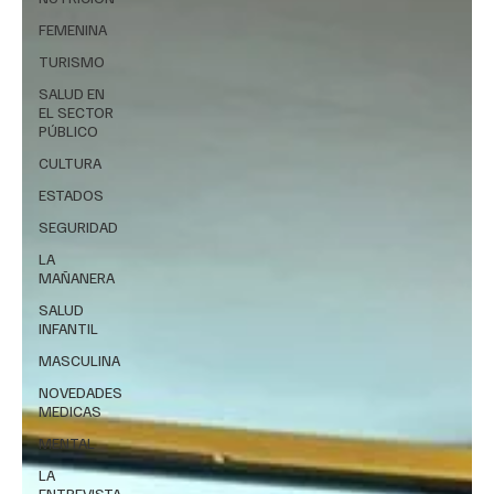
FEMENINA
TURISMO
SALUD EN
EL SECTOR
PÚBLICO
CULTURA
ESTADOS
SEGURIDAD
LA
MAÑANERA
SALUD
INFANTIL
MASCULINA
NOVEDADES
MEDICAS
MENTAL
LA
ENTREVISTA