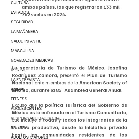
CULTURA
ambos países, las que registraron 133 mil 
ESTADOS
762 vuelos en 2024.
SEGURIDAD
LA MAÑANERA
SALUD INFANTIL
MASCULINA
NOVEDADES MEDICAS
La 
secretaria de Turismo de México, Josefina 
MENTAL
Rodríguez Zamora
, presentó el 
Plan de Turismo 
LA ENTREVISTA
Nacional
, ante miembros de la 
American Society of 
ANIMAL
Mexico, durante la 85ª Asamblea General Anual
.   
FITNESS
Expuso que la
 política turística del Gobierno de 
ADOLESCENTES
México está enfocada en el Turismo Comunitario
, 
RESPONSABILIDAD SOCIAL
que 
incluye a todas y todos los integrantes de la 
cadena productiva, desde la iniciativa privada 
BELLEZA
hasta las comunidades residentes de los 
ADULTOS MAYORES