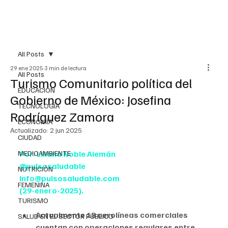
All Posts
29 ene 2025
3 min de lectura
All Posts
Turismo Comunitario política del
EDUCACIÓN
Gobierno de México: Josefina
TECNOLOGÍA
Rodríguez Zamora
ECONOMÍA
Actualizado:
2 jun 2025
CIUDAD
MEDIOAMBIENTE
Por: Liliana Noble Alemán
@pulsosaludable
NUTRICIÓN
info@pulsosaludable.com
FEMENINA
(29-enero-2025).
TURISMO
Actualmente 18 aerolíneas comerciales 
SALUD EN EL SECTOR PÚBLICO
cuentan con operaciones regulares entre 