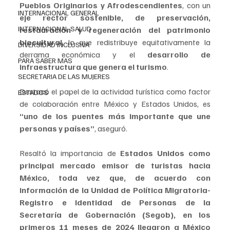
Pueblos Originarios y Afrodescendientes
, con un 
INTERNACIONAL GENERAL
eje rector sostenible, de preservación, 
INTERNACIONAL SALUD
restauración y regeneración del patrimonio 
biocultural
, lo que redistribuye equitativamente la 
DIVERSIDAD INCLUSIVA
derrama económica y el 
desarrollo de 
PARA SABER MAS
infraestructura que genera el turismo
.
SECRETARIA DE LAS MUJERES
Destacó el papel de la actividad turística como factor 
ESTADOS
de colaboración entre México y Estados Unidos, es 
“uno de los puentes más importante que une 
personas y países”
, aseguró.
Resaltó la importancia de 
Estados Unidos como 
principal mercado emisor de turistas hacia 
México, toda vez que, de acuerdo con 
información de la Unidad de Política Migratoria-
Registro e Identidad de Personas de la 
Secretaría de Gobernación (Segob), en los 
primeros 11 meses de 2024 llegaron a México 