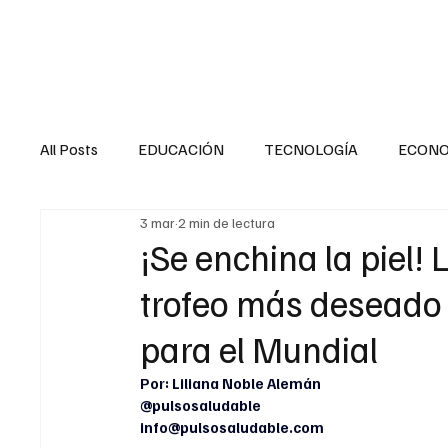
HOME
SALUD
All Posts
EDUCACIÓN
TECNOLOGÍA
ECON
3 mar
2 min de lectura
SALUD EN EL SECTOR PÚBLICO
CULTURA
¡Se enchina la piel! 
trofeo más deseado 
MENTAL
LA ENTREVISTA
ANIMAL
FI
para el Mundial
Por: Liliana Noble Alemán
INTERNACIONAL GENERAL
INTERNACIONAL S
@pulsosaludable
info@pulsosaludable.com