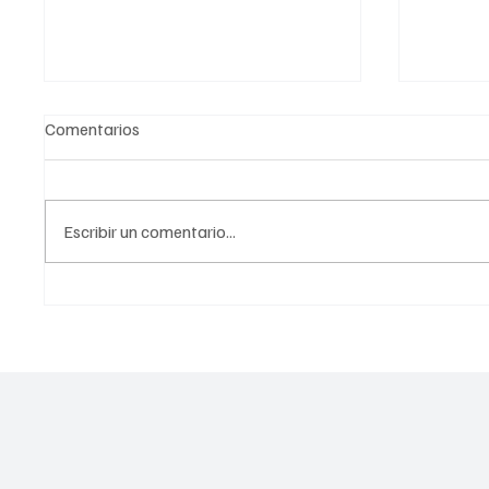
Comentarios
Escribir un comentario...
Copa FutBotMX: El Mundial de
Conade
Robots llega a México con
Naciona
equipos internacionales y
torneo
ciencia
transfo
México