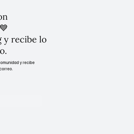
on
💙
 y recibe lo
o.
comunidad y recibe
correo.