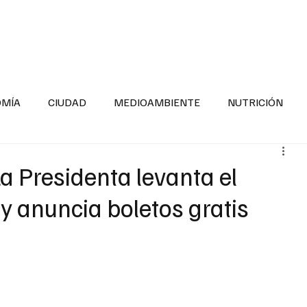
INFORMACIÓN GENERAL
LA ENTREVISTA
PA
OMÍA
CIUDAD
MEDIOAMBIENTE
NUTRICIÓN
ESTADOS
SEGURIDAD
LA MAÑANERA
SALUD INF
La Presidenta levanta el
y anuncia boletos gratis
TNESS
ADOLESCENTES
RESPONSABILIDAD SOCIAL
ALUD
DIVERSIDAD INCLUSIVA
PARA SABER MAS