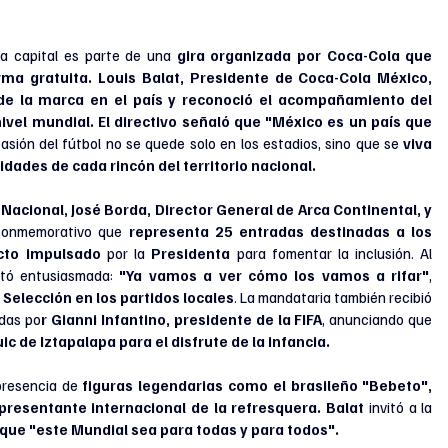
la capital es parte de una 
gira organizada por Coca-Cola que 
ma gratuita. Louis Balat, Presidente de Coca-Cola México,
de la marca en el país y reconoció el acompañamiento del 
vel mundial. El directivo señaló que "México es un país que 
pasión del fútbol no se quede solo en los estadios, sino que se 
viva 
dades de cada rincón del territorio nacional.
 Nacional, José Borda, Director General de Arca Continental, y 
conmemorativo que 
representa 25 entradas destinadas a los 
cto impulsado
 por la 
Presidenta 
para fomentar la inclusión. Al 
tó entusiasmada: 
"Ya vamos a ver cómo los vamos a rifar"
, 
a
 Selección en los partidos locales
. La mandataria también recibió 
adas po
r Gianni Infantino, presidente de la FIFA
, anunciando que 
c de Iztapalapa para el disfrute de la infancia.
presencia de 
figuras legendarias como el brasileño "Bebeto", 
resentante internacional de la refresquera. Balat 
invitó a la 
 que "este Mundial sea para todas y para todos". 