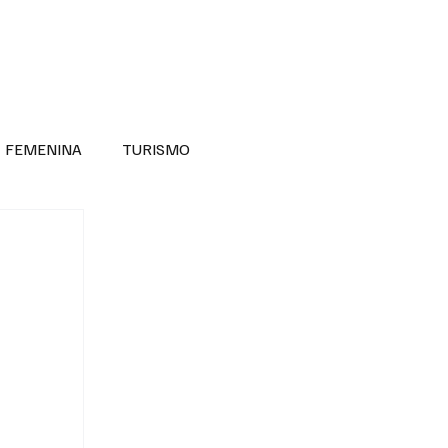
RA SABER MÁS
DIVERSIDAD INCLUSIVA
FEMENINA
TURISMO
ANTIL
MASCULINA
NOVEDADES MEDICAS
BELLEZA
ADULTOS MAYORES
SECRETARIA DE LAS MUJERES
ESTADOS