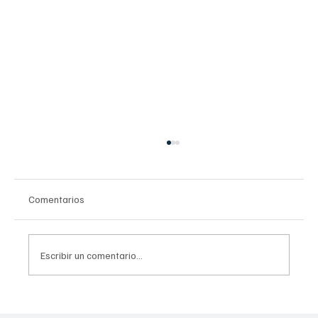
Comentarios
Escribir un comentario...
Especialistas en cáncer infantil revisan