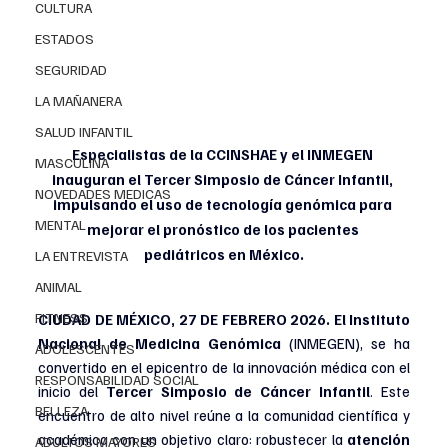
CULTURA
ESTADOS
SEGURIDAD
LA MAÑANERA
SALUD INFANTIL
Especialistas de la CCINSHAE y el INMEGEN 
MASCULINA
inauguran el Tercer Simposio de Cáncer Infantil, 
NOVEDADES MEDICAS
impulsando el uso de tecnología genómica para 
MENTAL
mejorar el pronóstico de los pacientes 
pediátricos en México.
LA ENTREVISTA
ANIMAL
FITNESS
CIUDAD DE MÉXICO, 27 DE FEBRERO 2026. 
El Instituto 
Nacional de Medicina Genómica
 (INMEGEN), se ha 
ADOLESCENTES
convertido en el epicentro de la innovación médica con el 
RESPONSABILIDAD SOCIAL
inicio del 
Tercer Simposio de Cáncer Infantil
. Este 
BELLEZA
encuentro de alto nivel reúne a la comunidad científica y 
académica con un objetivo claro: robustecer la 
atención 
ADULTOS MAYORES