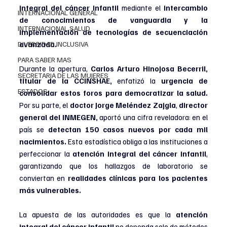
integral del cáncer infantil
 mediante el
 intercambio 
INTERNACIONAL GENERAL
de conocimientos de vanguardia y la 
INTERNACIONAL SALUD
implementación de tecnologías de secuenciación 
DIVERSIDAD INCLUSIVA
avanzada.
PARA SABER MAS
Durante la apertura, 
Carlos Arturo Hinojosa Becerril, 
SECRETARIA DE LAS MUJERES
titular de la CCINSHAE, 
enfatizó la 
urgencia de 
ESTADOS
consolidar estos foros para democratizar la salud. 
Por su parte, el 
doctor Jorge Meléndez Zajgla
, 
director 
general del INMEGEN,
 aportó una cifra reveladora: en el 
país se
 detectan 150 casos nuevos por cada mil 
nacimientos. 
Esta estadística obliga a las instituciones a 
perfeccionar la 
atención integral del cáncer infantil
, 
garantizando que los hallazgos de laboratorio se 
conviertan en 
realidades clínicas para los pacientes 
más vulnerables.
La apuesta de las autoridades es que la 
atención 
integral del cáncer infantil
 no dependa solo de métodos 