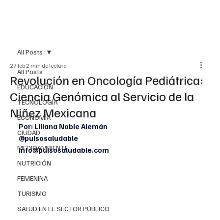
All Posts
27 feb
2 min de lectura
All Posts
Revolución en Oncología Pediátrica:
EDUCACIÓN
Ciencia Genómica al Servicio de la
TECNOLOGÍA
Niñez Mexicana
ECONOMÍA
Por: Liliana Noble Alemán
CIUDAD
@pulsosaludable
MEDIOAMBIENTE
info@pulsosaludable.com
NUTRICIÓN
FEMENINA
TURISMO
SALUD EN EL SECTOR PÚBLICO