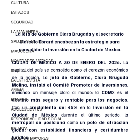
CULTURA
ESTADOS
SEGURIDAD
LA MAÑANERA
La Jefa de Gobierno Clara Brugada y el secretario 
SALUD INFANTIL
Marcelo Ebrard encabezan la estrategia para 
consolidar la inversión en la Ciudad de México.
MASCULINA
NOVEDADES MEDICAS
CIUDAD DE MÉXICO A 30 DE ENERO DEL 2026.
 La 
capital del país se consolida como el corazón económico 
MENTAL
de la nación. La
 Jefa de Gobierno, Clara Brugada 
LA ENTREVISTA
Molina, instaló el Comité Promotor de Inversione
s, 
ANIMAL
enviando un mensaje claro al mundo: la 
CDM
X es el 
FITNESS
destino más seguro y rentable para los negocios
. 
Con un 
crecimiento del 45% 
en la 
inversión en la 
ADOLESCENTES
Ciudad de México
 durante el último periodo, la
RESPONSABILIDAD SOCIAL
metrópoli se posiciona
 como un 
polo de atracción 
BELLEZA
global con estabilidad financiera y certidumbre 
jurídica
.
ADULTOS MAYORES