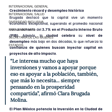
INTERNACIONAL GENERAL
Crecimiento récord y desempleo histórico
INTERNACIONAL SALUD
Brugada destacó que la capital vive un momento 
DIVERSIDAD INCLUSIVA
económico excepcional, superando el promedio nacional 
con un aumento del 
3.7% en el Producto Interno Bruto 
PARA SABER MAS
(PIB)
. Además, la
 ciudad celebra
 su 
nivel de 
SECRETARIA DE LAS MUJERES
desempleo
 más bajo en dos décadas, lo que refuerza la 
ESTADOS
confianza de quienes buscan inyectar capital en 
proyectos de alto impacto
.
“Le interesa mucho que haya 
inversiones y vamos a apoyar porque 
eso es apoyar a la población, también, 
que más lo necesita... siempre 
pensando en la prosperidad 
compartida”, afirmó Clara Brugada 
Molina.
El Plan México potencia la inversión en la Ciudad de 