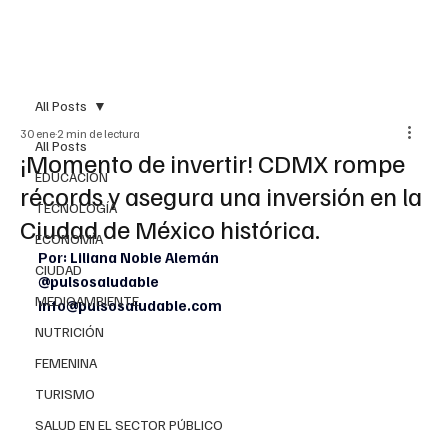
All Posts
30 ene
2 min de lectura
All Posts
¡Momento de invertir! CDMX rompe
EDUCACIÓN
récords y asegura una inversión en la
TECNOLOGÍA
Ciudad de México histórica.
ECONOMÍA
Por: Liliana Noble Alemán
CIUDAD
@pulsosaludable
MEDIOAMBIENTE
info@pulsosaludable.com
NUTRICIÓN
FEMENINA
TURISMO
SALUD EN EL SECTOR PÚBLICO