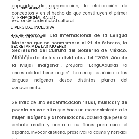
capacidad de comunicación, la elaboración de 
INTERNACIONAL GENERAL
conceptos y en el hecho de que constituyen el primer 
INTERNACIONAL SALUD
vector de la identidad cultural.
DIVERSIDAD INCLUSIVA
En el marco 
el 
Día Internacional de la Lengua 
PARA SABER MAS
Materna que se conmemora el 21 de febrero, la 
SECRETARIA DE LAS MUJERES
Secretaría del Cultura del Gobierno de México, 
ESTADOS
como parte de las actividades del “2025, Año de 
la Mujer Indígena”,
 prepara “LenguAbuelas: la 
ancestralidad tiene origen”, homenaje escénico a las 
lenguas indígenas desde distintos planos del 
conocimiento.
Se trata de una 
escenificación ritual, musical y de 
poesía en voz alta 
que hace un reconocimiento a la 
mujer indígena y afromexicana
; aquella que pese al 
embate arrulla y canta a las flores para curar el 
espanto, invocar al sueño, preservar la calma y heredar 