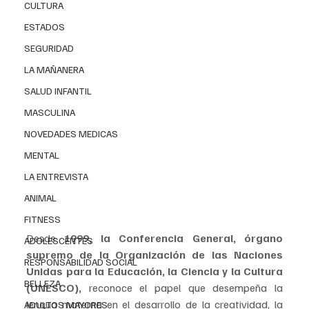
CULTURA
ESTADOS
SEGURIDAD
LA MAÑANERA
SALUD INFANTIL
MASCULINA
NOVEDADES MEDICAS
MENTAL
LA ENTREVISTA
ANIMAL
FITNESS
Desde 
1999, la Conferencia General, órgano 
ADOLESCENTES
supremo de la Organización de las Naciones 
RESPONSABILIDAD SOCIAL
Unidas para la Educación, la Ciencia y la Cultura 
BELLEZA
(UNESCO),
 reconoce el papel que desempeña la 
lengua materna en el desarrollo de la creatividad, la 
ADULTOS MAYORES