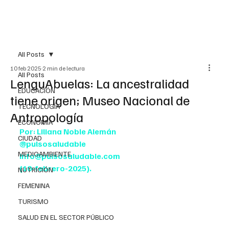
All Posts
10 feb 2025
2 min de lectura
All Posts
LenguAbuelas: La ancestralidad
EDUCACIÓN
tiene origen; Museo Nacional de
TECNOLOGÍA
Antropología
ECONOMÍA
Por: Liliana Noble Alemán
CIUDAD
@pulsosaludable
MEDIOAMBIENTE
info@pulsosaludable.com
(10-febrero-2025).
NUTRICIÓN
FEMENINA
TURISMO
SALUD EN EL SECTOR PÚBLICO