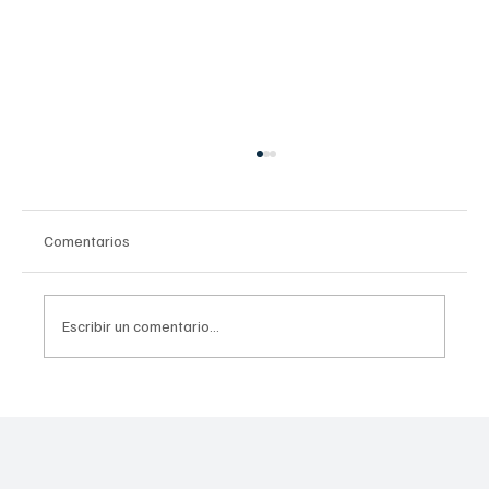
Comentarios
Escribir un comentario...
El plan ideal y gratuito para el verano: Las
actividades del programa mis vacaciones
en la biblioteca