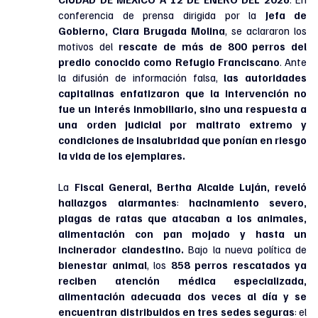
conferencia de prensa dirigida por la 
Jefa de 
Gobierno, Clara Brugada Molina
, se aclararon los 
motivos del 
rescate de más de 800 perros del 
predio conocido como Refugio Franciscano
. Ante 
la difusión de información falsa,
 las autoridades 
capitalinas enfatizaron que la intervención no 
fue un interés inmobiliario, sino una respuesta a 
una orden judicial por maltrato extremo y 
condiciones de insalubridad que ponían en riesgo 
la vida de los ejemplares.
La 
Fiscal General, Bertha Alcalde Luján, reveló 
hallazgos alarmantes
: 
hacinamiento severo, 
plagas de ratas que atacaban a los animales, 
alimentación con pan mojado y hasta un 
incinerador clandestino. 
Bajo la nueva política de 
bienestar animal
, los 
858 perros rescatados ya 
reciben atención médica especializada, 
alimentación adecuada dos veces al día y se 
encuentran distribuidos en tres sedes seguras
: el 