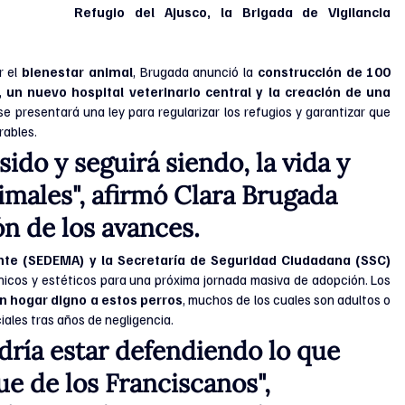
Refugio del Ajusco, la Brigada de Vigilancia 
 el 
bienestar animal
, Brugada anunció la 
construcción de 100 
, un nuevo hospital veterinario central y la creación de una 
 presentará una ley para regularizar los refugios y garantizar que 
rables.
ido y seguirá siendo, la vida y 
nimales", afirmó Clara Brugada 
n de los avances.
Secretaría de Medio Ambiente (SEDEMA) y la Secretaría de Seguridad Ciudadana (SSC) 
confirmaron que ya se preparan expedientes clínicos y estéticos para una próxima jornada masiva de adopción. Los 
n hogar digno a estos perros
, muchos de los cuales son adultos o 
ales tras años de negligencia.
dría estar defendiendo lo que 
ue de los Franciscanos", 