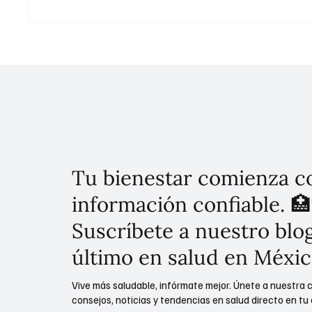
¡Rescate histórico en la CDMX!
Clara Brugada salva a más de
900 animales víctimas de
crueldad en el Refugio
Franciscano
Tu bienestar comienza c
información confiable. 🏥
Suscríbete a nuestro blog
último en salud en Méxic
Vive más saludable, infórmate mejor. Únete a nuestra 
consejos, noticias y tendencias en salud directo en tu 