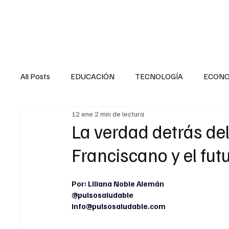
HOME
SALUD
All Posts
EDUCACIÓN
TECNOLOGÍA
ECON
12 ene
2 min de lectura
SALUD EN EL SECTOR PÚBLICO
CULTURA
La verdad detrás del
Franciscano y el fut
MENTAL
LA ENTREVISTA
ANIMAL
FI
Por: Liliana Noble Alemán
@pulsosaludable
INTERNACIONAL GENERAL
INTERNACIONAL S
info@pulsosaludable.com