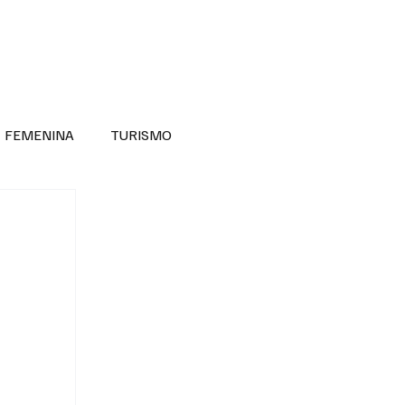
RA SABER MÁS
DIVERSIDAD INCLUSIVA
FEMENINA
TURISMO
ANTIL
MASCULINA
NOVEDADES MEDICAS
BELLEZA
ADULTOS MAYORES
SECRETARIA DE LAS MUJERES
ESTADOS