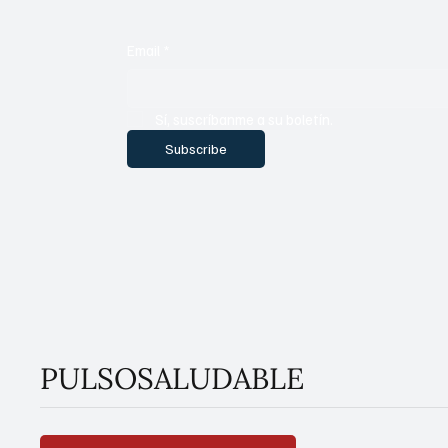
Email
*
Sí, suscríbanme a su boletín.
Subscribe
PULSOSALUDABLE