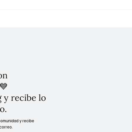
on
💙
 y recibe lo
o.
comunidad y recibe
correo.