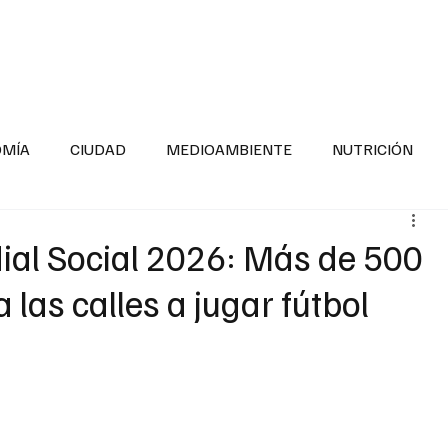
INFORMACIÓN GENERAL
LA ENTREVISTA
PA
OMÍA
CIUDAD
MEDIOAMBIENTE
NUTRICIÓN
ESTADOS
SEGURIDAD
LA MAÑANERA
SALUD INF
dial Social 2026: Más de 500
 las calles a jugar fútbol
TNESS
ADOLESCENTES
RESPONSABILIDAD SOCIAL
ALUD
DIVERSIDAD INCLUSIVA
PARA SABER MAS