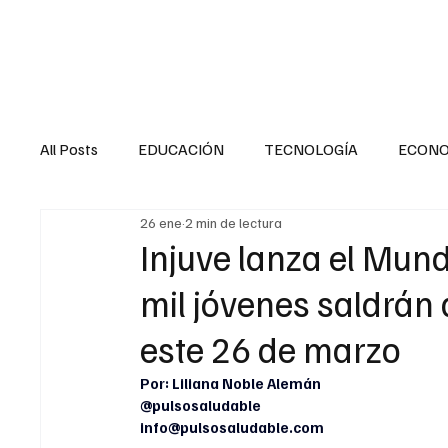
HOME
SALUD
All Posts
EDUCACIÓN
TECNOLOGÍA
ECON
26 ene
2 min de lectura
SALUD EN EL SECTOR PÚBLICO
CULTURA
Injuve lanza el Mun
mil jóvenes saldrán a
MENTAL
LA ENTREVISTA
ANIMAL
FI
este 26 de marzo
Por: Liliana Noble Alemán
INTERNACIONAL GENERAL
INTERNACIONAL S
@pulsosaludable
info@pulsosaludable.com