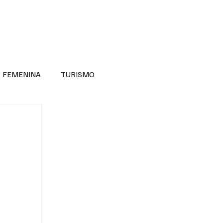
RA SABER MÁS
DIVERSIDAD INCLUSIVA
FEMENINA
TURISMO
ANTIL
MASCULINA
NOVEDADES MEDICAS
BELLEZA
ADULTOS MAYORES
SECRETARIA DE LAS MUJERES
ESTADOS