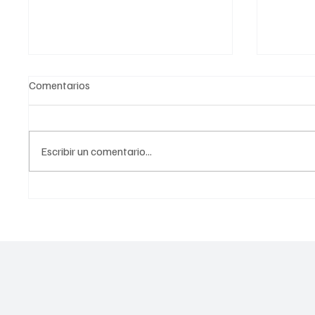
Comentarios
Escribir un comentario...
Guía completa del Mundial
¡Edició
Social México 2026: Ejes,
Placa 
torneos y sedes escolares
Mundial
Necesi
Consegu