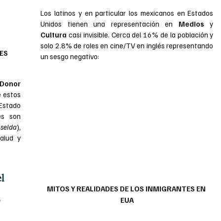
Los latinos y en particular los mexicanos en Estados 
Unidos tienen una representación en 
Medios 
y 
Cultura 
casi invisible. Cerca del 16% de la población y 
solo 2.8% de roles en cine/TV en inglés representando 
ES 
un sesgo negativo:
Donor 
e estos 
Estado 
s son 
iselda
), 
alud y 
l 
MITOS Y REALIDADES DE LOS INMIGRANTES EN 
 
EUA
 