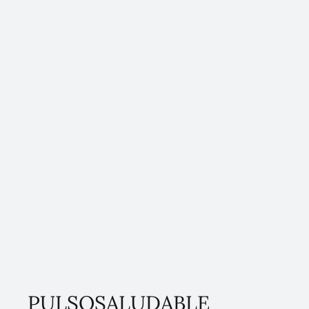
Vive más saludable, infórmate mejor. Únete a nuestra 
consejos, noticias y tendencias en salud directo en tu 
Email
*
Sí, suscríbanme a su boletín.
Subscribe
PULSOSALUDABLE