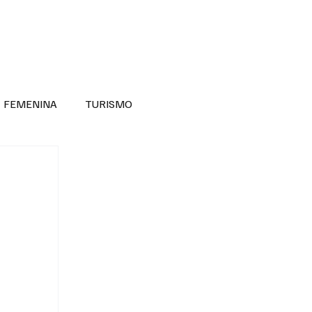
RA SABER MÁS
DIVERSIDAD INCLUSIVA
FEMENINA
TURISMO
ANTIL
MASCULINA
NOVEDADES MEDICAS
BELLEZA
ADULTOS MAYORES
SECRETARIA DE LAS MUJERES
ESTADOS