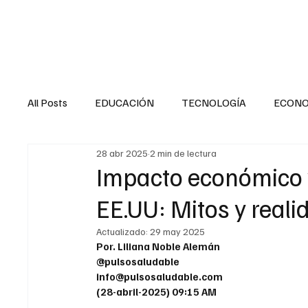
HOME
SALUD
All Posts
EDUCACIÓN
TECNOLOGÍA
ECON
28 abr 2025
2 min de lectura
SALUD EN EL SECTOR PÚBLICO
CULTURA
Impacto económico y
EE.UU: Mitos y real
MENTAL
LA ENTREVISTA
ANIMAL
FI
Actualizado:
29 may 2025
Por. Liliana Noble Alemán
@pulsosaludable
INTERNACIONAL GENERAL
INTERNACIONAL S
info@pulsosaludable.com
(28-abril-2025) 09:15 AM