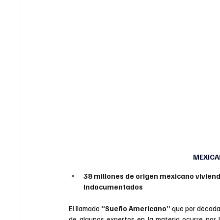
MEXICA
38 millones de origen mexicano viviendo
indocumentados
El llamado 
“Sueño Americano”
 que por década
de algunos expertos en la materia ocurre por la