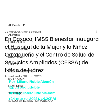
All Posts
24 mar 2025
4 min de lectura
All Posts
En Oaxaca, IMSS Bienestar inaugura
EDUCACIÓN
el Hospital de la Mujer y la Niñez
TECNOLOGÍA
Oaxaqueña y el Centro de Salud de
ECONOMÍA
Servicios Ampliados (CESSA) de
CIUDAD
Ixtlán de Juárez
MEDIOAMBIENTE
Actualizado:
28 ago 2025
NUTRICIÓN
Por: Liliana Noble Alemán
FEMENINA
@pulsosaludable
info@pulsosaludable.com
TURISMO
(24-marzo-2025). 14.20PM
SALUD EN EL SECTOR PÚBLICO