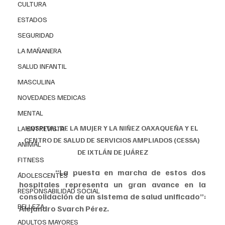
CULTURA
ESTADOS
SEGURIDAD
LA MAÑANERA
SALUD INFANTIL
MASCULINA
NOVEDADES MEDICAS
MENTAL
HOSPITAL DE LA MUJER Y LA NIÑEZ OAXAQUEÑA Y EL 
LA ENTREVISTA
CENTRO DE SALUD DE SERVICIOS AMPLIADOS (CESSA) 
ANIMAL
DE IXTLÁN DE JUÁREZ
FITNESS
·        “La puesta en marcha de estos dos 
ADOLESCENTES
hospitales representa un gran avance en la 
RESPONSABILIDAD SOCIAL
consolidación de un sistema de salud unificado”: 
BELLEZA
Alejandro Svarch Pérez.
ADULTOS MAYORES