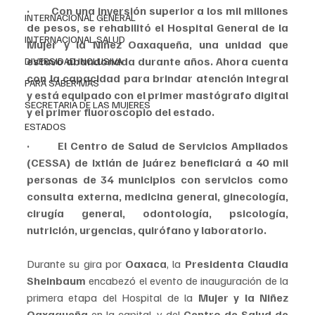
·        Con una inversión superior a los mil millones 
INTERNACIONAL GENERAL
de pesos, se rehabilitó el Hospital General de la 
INTERNACIONAL SALUD
Mujer y la Niñez Oaxaqueña, una unidad que 
estuvo abandonada durante años. Ahora cuenta 
DIVERSIDAD INCLUSIVA
con la capacidad para brindar atención integral 
PARA SABER MAS
y está equipado con el primer mastógrafo digital 
SECRETARIA DE LAS MUJERES
y el primer fluoroscopio del estado.
ESTADOS
·        El Centro de Salud de Servicios Ampliados 
(CESSA) de Ixtlán de Juárez beneficiará a 40 mil 
personas de 34 municipios con servicios como 
consulta externa, medicina general, ginecología, 
cirugía general, odontología, psicología, 
nutrición, urgencias, quirófano y laboratorio.
Durante su gira por 
Oaxaca
, la
 Presidenta Claudia 
Sheinbaum
 encabezó el evento de inauguración de la 
primera etapa del Hospital de la 
Mujer y la Niñez 
Oaxaqueña 
en la capital, y del 
Centro de Salud de 