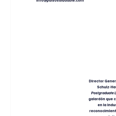
info@pulsosaludable.com
Director Gener
Schulz-Hau
Postgraduate 
galardón que c
en la indu
reconocimiento