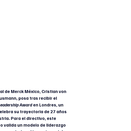
al de Merck México, Cristian von 
smann, posa tras recibir el 
Leadership Award
 en Londres, un 
elebra su trayectoria de 27 años 
stria. Para el directivo, este 
 valida un modelo de liderazgo 