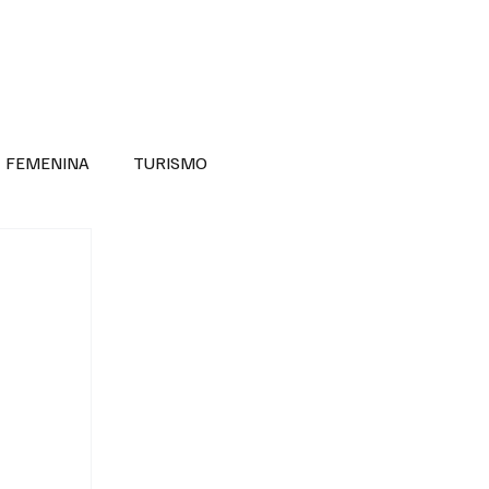
RA SABER MÁS
DIVERSIDAD INCLUSIVA
FEMENINA
TURISMO
ANTIL
MASCULINA
NOVEDADES MEDICAS
BELLEZA
ADULTOS MAYORES
SECRETARIA DE LAS MUJERES
ESTADOS