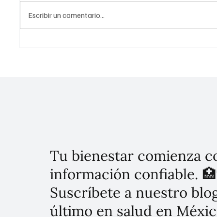
Escribir un comentario...
José Arnaud Coelho asume la
Día Mun
vicepresidencia de Merck
México 
Healthcare para América
Salud O
Latina.
Tu bienestar comienza c
información confiable. 🏥
Suscríbete a nuestro blog
último en salud en Méxic