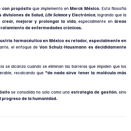
o con propósito
 que implementa en 
Merck México.
 Esta filosofía 
s divisiones de Salud, 
Life Science
 y Electrónica
, logrando que la 
a 
crear, mejorar y prolongar la vida
, especialmente en 
áreas 
 el tratamiento de enfermedades crónicas.
dustria farmacéutica en México es retador, especialmente en 
ante, el enfoque de 
Von Schulz-Hausmann es decididamente 
cia se alcanza cuando se eliminan las barreras que impiden que los 
nerable, recalcando que 
"de nada sirve tener la molécula más 
ósito
 se consolida no solo como una 
estrategia de gestión
, sino 
l progreso de la humanidad.