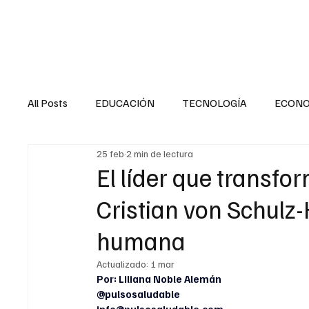
HOME
SALUD
All Posts
EDUCACIÓN
TECNOLOGÍA
ECON
25 feb
2 min de lectura
SALUD EN EL SECTOR PÚBLICO
CULTURA
El líder que transfo
Cristian von Schulz
MENTAL
LA ENTREVISTA
ANIMAL
FI
humana
Actualizado:
1 mar
INTERNACIONAL GENERAL
INTERNACIONAL S
Por: Liliana Noble Alemán
@pulsosaludable