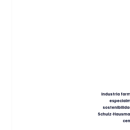
industria far
especialm
sostenibilida
Schulz-Hausman
cen