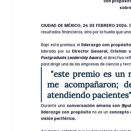
con propósito
sobre
CIUDAD DE MÉXICO, 24 DE FEBRERO 2026. 
resultados financieros, sino por la huella que un
Bajo esta premisa, el 
liderazgo con propósit
liderada por su 
Director General, Cristian
Postgraduate Leadership Award
,
 el directivo r
para dirigir una de las empresas de ciencia y te
 "este premio es un reconocimiento a todos los que 
me acompañaron; de
atendiendo pacientes"
Durante una 
conversación amena con @pul
liderazgo con propósito
 no es un 
concepto 
visión periférica. 
Así mismo, enfatizó que su trayectoria de casi 