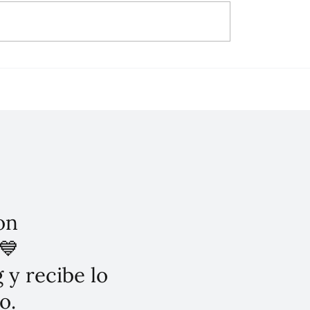
dial de la Visión: Merck
Resistencia antimicrob
y el Compromiso con la
problema grave de sal
cular
pública en México: Mer
on
💙
 y recibe lo
o.