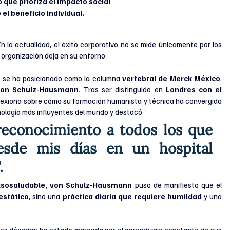
 que prioriza el impacto social 
 el beneficio individual.
En la actualidad, el éxito corporativo no se mide únicamente por los 
a organización deja en su entorno. 
o
 se ha posicionado como la columna 
vertebral de Merck México
, 
 von Schulz-Hausmann
. Tras ser distinguido en 
Londres con el 
eflexiona sobre cómo su formación humanista y técnica ha convergido 
cnología más influyentes del mundo y destacó
sde mis días en un hospital 
.
sosaludable, von Schulz-Hausmann
 puso de manifiesto que el 
estático
, sino una 
práctica diaria que requiere humildad
 y una 
tres décadas ha estado marcada por el aprendizaje constante de sus 