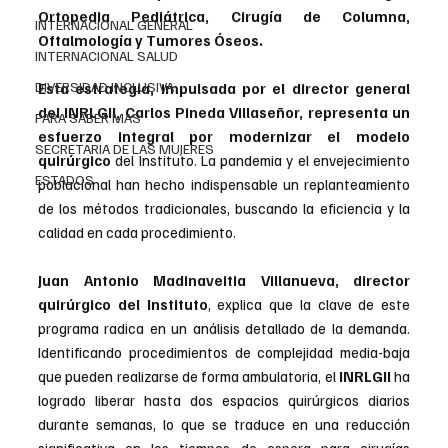
Ortopedia Pediátrica, Cirugía de Columna, 
INTERNACIONAL GENERAL
Oftalmología y Tumores Óseos.
INTERNACIONAL SALUD
DIVERSIDAD INCLUSIVA
Esta estrategia, impulsada por el director general 
del INRLGII, Carlos Pineda Villaseñor, representa un 
PARA SABER MAS
esfuerzo integral por modernizar el modelo 
SECRETARIA DE LAS MUJERES
quirúrgico 
del Instituto. La pandemia y el envejecimiento 
ESTADOS
poblacional han hecho indispensable un replanteamiento 
de los métodos tradicionales, buscando la eficiencia y la 
calidad en cada procedimiento.
Juan Antonio Madinaveitia Villanueva, director 
quirúrgico del Instituto
, explica que la clave de este 
programa radica en un análisis detallado de la demanda. 
Identificando procedimientos de complejidad media-baja 
que pueden realizarse de forma ambulatoria, el 
INRLGII 
ha 
logrado liberar hasta dos espacios quirúrgicos diarios 
durante semanas, lo que se traduce en una reducción 
significativa en los tiempos de espera para cirugías 