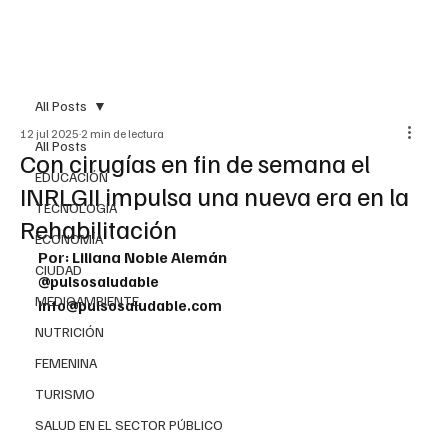
All Posts
12 jul 2025
2 min de lectura
All Posts
Con cirugías en fin de semana el
EDUCACIÓN
INRLGII impulsa una nueva era en la
TECNOLOGÍA
Rehabilitación
ECONOMÍA
Por: Liliana Noble Alemán
CIUDAD
@pulsosaludable
MEDIOAMBIENTE
info@pulsosaludable.com
NUTRICIÓN
FEMENINA
TURISMO
SALUD EN EL SECTOR PÚBLICO