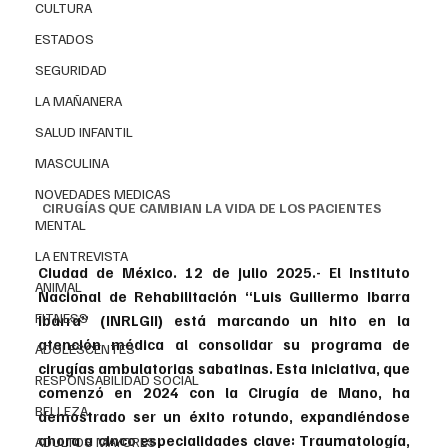
CULTURA
ESTADOS
SEGURIDAD
LA MAÑANERA
SALUD INFANTIL
MASCULINA
NOVEDADES MEDICAS
CIRUGÍAS QUE CAMBIAN LA VIDA DE LOS PACIENTES 
MENTAL
LA ENTREVISTA
Ciudad de México. 12 de julio 2025.- El Instituto 
ANIMAL
Nacional de Rehabilitación “Luis Guillermo Ibarra 
FITNESS
Ibarra” (INRLGII) está marcando un hito en la 
atención médica al consolidar su programa de 
ADOLESCENTES
cirugías ambulatorias sabatinas. Esta iniciativa, que 
RESPONSABILIDAD SOCIAL
comenzó en 2024 con la Cirugía de Mano, ha 
BELLEZA
demostrado ser un éxito rotundo, expandiéndose 
ahora a cinco especialidades clave: Traumatología, 
ADULTOS MAYORES