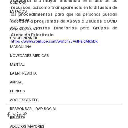
fomentar 
una 
mayor eficiencia
 en el 
uso 
de los 
CULTURA
recursos
, así como 
transparencia 
en la 
difusión
 de 
ESTADOS
los 
procedimientos 
para que las personas puedan 
SEGURIDAD
acceder 
a 
programas 
de 
Apoyo 
a 
Deudos COVID 
así como 
gastos funerarios
 para 
Grupos 
de 
LA MAÑANERA
Atención Prioritaria
.
SALUD INFANTIL
https://www.youtube.com/watch?v=ulHzIcMk5Dk
MASCULINA
NOVEDADES MEDICAS
MENTAL
LA ENTREVISTA
ANIMAL
FITNESS
ADOLESCENTES
RESPONSABILIDAD SOCIAL
BELLEZA
ADULTOS MAYORES