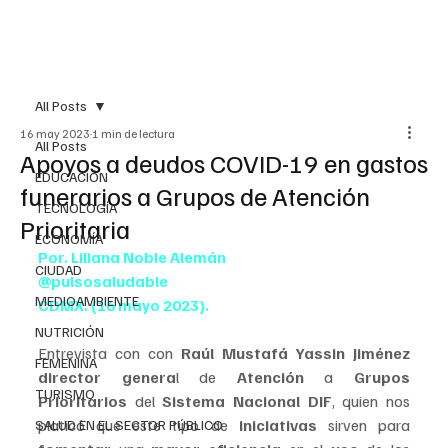
All Posts
16 may 2023
1 min de lectura
All Posts
Apoyos a deudos COVID-19 en gastos
EDUCACIÓN
funerarios a Grupos de Atención
TECNOLOGÍA
Prioritaria
ECONOMÍA
Por. Liliana Noble Alemán
CIUDAD
@pulsosaludable
MEDIOAMBIENTE
CDMX. (16 mayo 2023).
NUTRICIÓN
Entrevista con con 
Raúl Mustafá Yassin Jiménez 
FEMENINA
director genera
l de 
Atención
 a 
Grupos 
TURISMO
Prioritarios 
del 
Sistema Nacional DIF
, quien nos  
platicó que este tipo de 
iniciativas
 sirven para 
SALUD EN EL SECTOR PÚBLICO