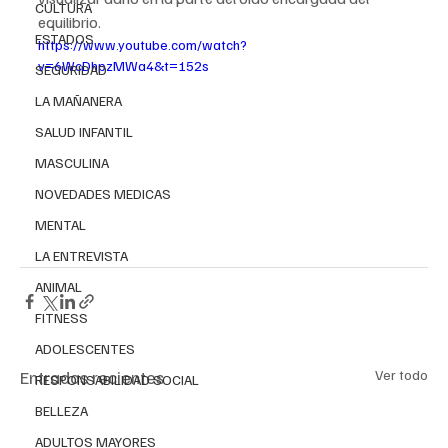
CULTURA
equilibrio.
ESTADOS
https://www.youtube.com/watch?
v=6WcDhpzMWa4&t=152s
SEGURIDAD
LA MAÑANERA
SALUD INFANTIL
MASCULINA
NOVEDADES MEDICAS
MENTAL
LA ENTREVISTA
ANIMAL
FITNESS
ADOLESCENTES
Entradas recientes
Ver todo
RESPONSABILIDAD SOCIAL
BELLEZA
ADULTOS MAYORES