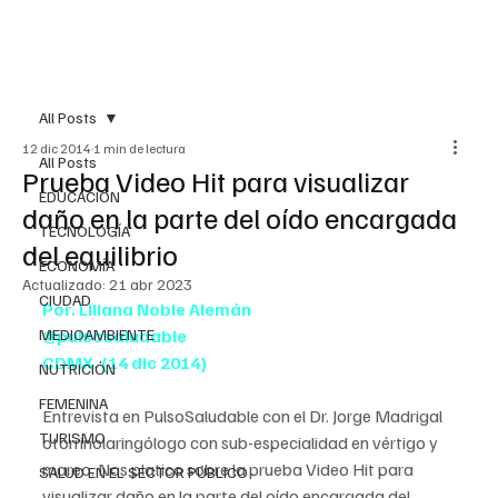
All Posts
12 dic 2014
1 min de lectura
All Posts
Prueba Video Hit para visualizar
EDUCACIÓN
daño en la parte del oído encargada
TECNOLOGÍA
del equilibrio
ECONOMÍA
Actualizado:
21 abr 2023
CIUDAD
Por. Liliana Noble Alemán
MEDIOAMBIENTE
@pulsosaludable
CDMX. (14 dic 2014)
NUTRICIÓN
FEMENINA
Entrevista en PulsoSaludable con el Dr. Jorge Madrigal 
TURISMO
otorrinolaringólogo con sub-especialidad en vértigo y 
mareo. Nos platico sobre la prueba Video Hit para 
SALUD EN EL SECTOR PÚBLICO
visualizar daño en la parte del oído encargada del 