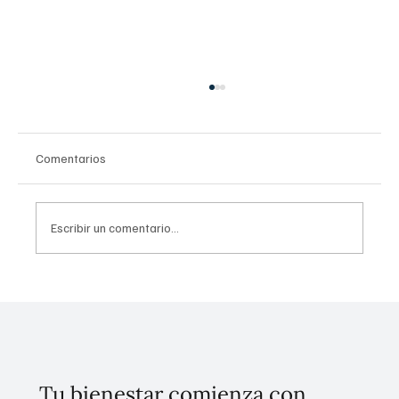
Comentarios
Escribir un comentario...
Conoce el plan de cinco puntos para
erradicar el despojo en la CDMX
Tu bienestar comienza con