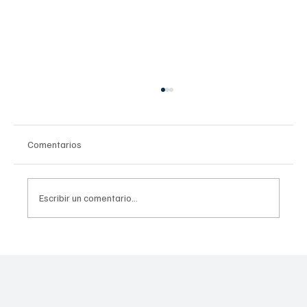
Comentarios
Escribir un comentario...
Salud confirma que la nueva Encuesta
Nacional de Consumo de Drogas, Alcohol y
Tabaco (ENCODAT) también medirá
Fentanilo y ocurrirá en colaboración con el