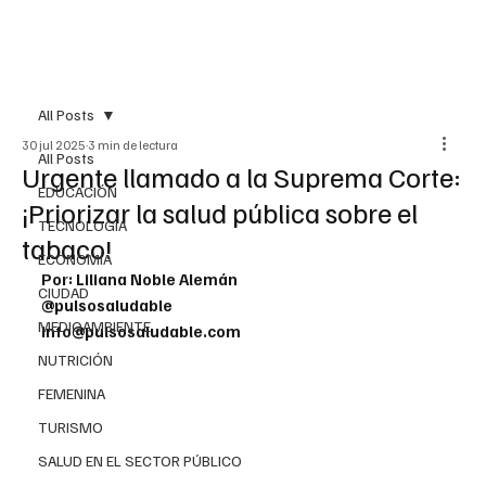
All Posts
30 jul 2025
3 min de lectura
All Posts
Urgente llamado a la Suprema Corte:
EDUCACIÓN
¡Priorizar la salud pública sobre el
TECNOLOGÍA
tabaco!
ECONOMÍA
Por: Liliana Noble Alemán
CIUDAD
@pulsosaludable
MEDIOAMBIENTE
info@pulsosaludable.com
NUTRICIÓN
FEMENINA
TURISMO
SALUD EN EL SECTOR PÚBLICO