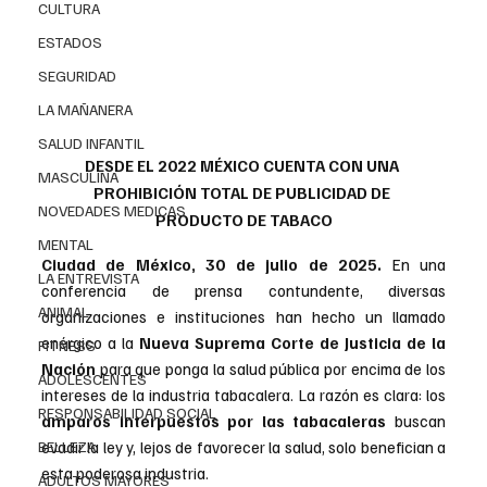
CULTURA
ESTADOS
SEGURIDAD
LA MAÑANERA
SALUD INFANTIL
DESDE EL 2022 MÉXICO CUENTA CON UNA 
MASCULINA
PROHIBICIÓN TOTAL DE PUBLICIDAD DE 
NOVEDADES MEDICAS
PRODUCTO DE TABACO
MENTAL
Ciudad de México, 30 de julio de 2025.
 En una 
LA ENTREVISTA
conferencia de prensa contundente, diversas 
ANIMAL
organizaciones e instituciones han hecho un llamado 
enérgico a la 
Nueva Suprema Corte de Justicia de la 
FITNESS
Nación
 para que ponga la salud pública por encima de los 
ADOLESCENTES
intereses de la industria tabacalera. La razón es clara: los 
RESPONSABILIDAD SOCIAL
amparos interpuestos por las tabacaleras
 buscan 
evadir la ley y, lejos de favorecer la salud, solo benefician a 
BELLEZA
esta poderosa industria.
ADULTOS MAYORES