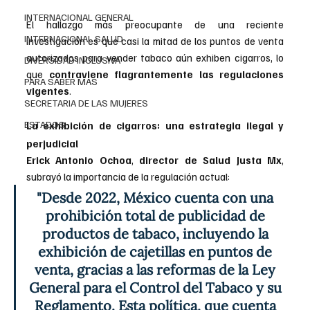
INTERNACIONAL GENERAL
El hallazgo más preocupante de una reciente 
INTERNACIONAL SALUD
investigación es que casi la mitad de los puntos de venta 
autorizados para vender tabaco aún exhiben cigarros, lo 
DIVERSIDAD INCLUSIVA
que 
contraviene flagrantemente las regulaciones 
PARA SABER MAS
vigentes
.
SECRETARIA DE LAS MUJERES
ESTADOS
La exhibición de cigarros: una estrategia ilegal y 
perjudicial
Erick Antonio Ochoa
, 
director de Salud Justa Mx
, 
subrayó la importancia de la regulación actual: 
"Desde 2022, México cuenta con una 
prohibición total de publicidad de 
productos de tabaco, incluyendo la 
exhibición de cajetillas en puntos de 
venta, gracias a las reformas de la Ley 
General para el Control del Tabaco y su 
Reglamento. Esta política, que cuenta 