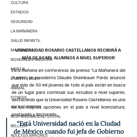
CULTURA
ESTADOS
SEGURIDAD
LA MAÑANERA
SALUD INFANTIL
MASCULINA
UNIVERSIDAD ROSARIO CASTELLANOS RECIBIRÁ A 
MÁS DE 50 MIL ALUMNOS A NIVEL SUPERIOR
NOVEDADES MEDICAS
MENTAL
Esta mañana en conferencia de prensa “La Mañanera del 
Pueblo”, la presidenta Claudia Sheinbaum Pardo anunció 
LA ENTREVISTA
que más de 50 mil jóvenes de todo el país están en busca 
ANIMAL
de un lugar para continuar sus estudios a nivel superior, 
FITNESS
destacando que la Universidad Rosario Castellanos es una 
ADOLESCENTES
de las mejores opciones en el país a nivel licenciatura, 
postgrado y doctorado:
RESPONSABILIDAD SOCIAL
“Está Universidad nació en la Ciudad 
BELLEZA
de México cuando fui jefa de Gobierno 
ADULTOS MAYORES