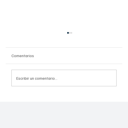
Comentarios
Escribir un comentario...
Estudiantes de nivel superior reciben un
nuevo impulso económico en la capital