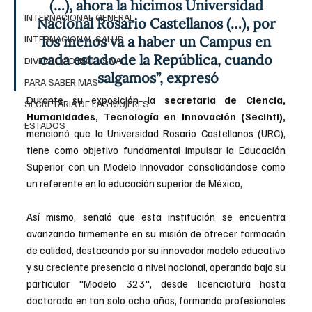
(…), ahora la hicimos Universidad 
INTERNACIONAL GENERAL
Nacional Rosario Castellanos (…), por 
INTERNACIONAL SALUD
los menos va a haber un Campus en 
cada estado de la República, cuando 
DIVERSIDAD INCLUSIVA
salgamos”, expresó
PARA SABER MAS
Durante su exposición la 
secretaria de Ciencia, 
SECRETARIA DE LAS MUJERES
Humanidades, Tecnología en Innovación (Secihti), 
ESTADOS
mencionó que la Universidad Rosario Castellanos (URC), 
tiene como objetivo fundamental impulsar la Educación 
Superior con un Modelo Innovador consolidándose como 
un referente en la educación superior de México,
Así mismo, señaló que esta institución se encuentra 
avanzando firmemente en su misión de ofrecer formación 
de calidad, destacando por su innovador modelo educativo 
y su creciente presencia a nivel nacional, operando bajo su 
particular "Modelo 323", desde licenciatura hasta 
doctorado en tan solo ocho años, formando profesionales 