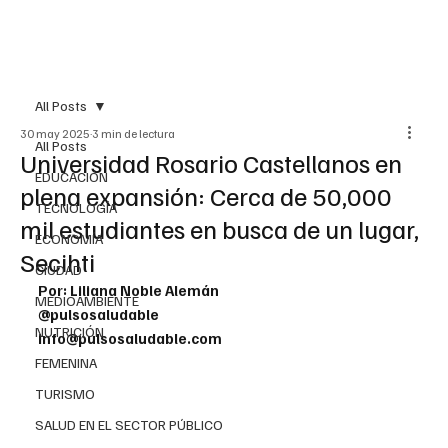
All Posts
30 may 2025
3 min de lectura
All Posts
Universidad Rosario Castellanos en
EDUCACIÓN
plena expansión: Cerca de 50,000
TECNOLOGÍA
mil estudiantes en busca de un lugar,
ECONOMÍA
Secihti
CIUDAD
Por: Liliana Noble Alemán
MEDIOAMBIENTE
@pulsosaludable
NUTRICIÓN
info@pulsosaludable.com
FEMENINA
TURISMO
SALUD EN EL SECTOR PÚBLICO