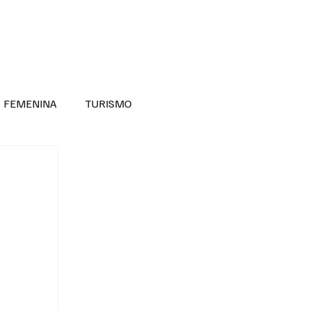
RA SABER MÁS
DIVERSIDAD INCLUSIVA
FEMENINA
TURISMO
ANTIL
MASCULINA
NOVEDADES MEDICAS
BELLEZA
ADULTOS MAYORES
SECRETARIA DE LAS MUJERES
ESTADOS