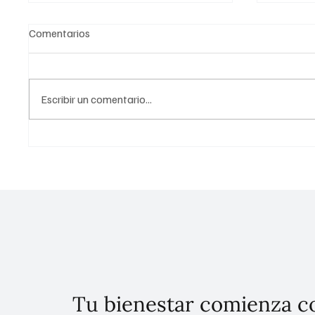
Comentarios
Escribir un comentario...
Alerta Sanitaria: Presidenta
Día Mun
urge reducir consumo de
Crisis 
azúcar en niños para combatir
atenció
Obesidad y Diabetes
Tu bienestar comienza c