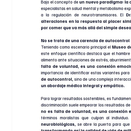
Bajo el concepto de 
un nuevo paradigma: la 
especialistas en salud mental y metabolismo ex
a la regulación de neurotransmisores. El 
Dr
alteraciones en la respuesta al placer sim
por comer que va más allá del simple deseo
No se trata de una carencia de autocontrol
Teniendo como escenario principal el 
Museo de
este enfoque científico destaca que el hambre 
alimento ante situaciones de estrés, aburrimiento
falta de voluntad, es una conexión emoci
importancia de identificar estas variantes para
de autocontrol, 
sino de una compleja interacci
un abordaje médico integral y empático.
Para lograr resultados sostenibles, es fundament
discriminación suele empeorar los resultados de s
no es falta de voluntad, es una conexión 
términos moralistas que culpan al individu
neurobiológicas,
 se abre la puerta para qu
transformando así la calidad de vida de mi