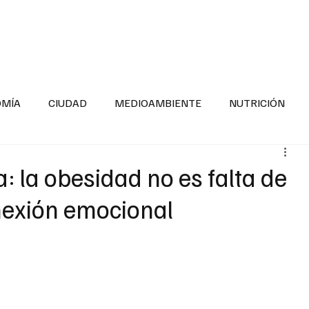
INFORMACIÓN GENERAL
LA ENTREVISTA
PA
OMÍA
CIUDAD
MEDIOAMBIENTE
NUTRICIÓN
ESTADOS
SEGURIDAD
LA MAÑANERA
SALUD INF
 la obesidad no es falta de
nexión emocional
TNESS
ADOLESCENTES
RESPONSABILIDAD SOCIAL
ALUD
DIVERSIDAD INCLUSIVA
PARA SABER MAS