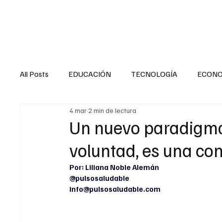
HOME
SALUD
All Posts
EDUCACIÓN
TECNOLOGÍA
ECON
4 mar
2 min de lectura
SALUD EN EL SECTOR PÚBLICO
CULTURA
Un nuevo paradigma:
voluntad, es una co
MENTAL
LA ENTREVISTA
ANIMAL
FI
Por: Liliana Noble Alemán
@pulsosaludable
info@pulsosaludable.com
INTERNACIONAL GENERAL
INTERNACIONAL S