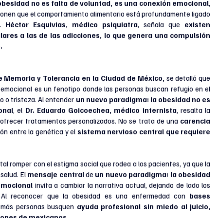
obesidad no es falta de voluntad, es una conexión emocional
, 
ponen que el comportamiento alimentario está profundamente ligado 
. Héctor Esquivias, médico psiquiatra
, señala que
 existen 
ilares a las de las adicciones, lo que genera una compulsión 
.
 Memoria y Tolerancia en la Ciudad de México,
 se detalló que 
emocional es un fenotipo donde las personas buscan refugio en el 
 o tristeza. Al entender 
un nuevo paradigma: la obesidad no es 
onal
, el 
Dr. Eduardo Goicoechea, médico internista
, resalta la 
 ofrecer tratamientos personalizados. No se trata de una 
carencia 
ón entre la genética y el 
sistema nervioso central que requiere 
al romper con el estigma social que rodea a los pacientes, ya que la 
alud. El 
mensaje central
 de 
un nuevo paradigma: la obesidad 
emocional
 invita a cambiar la narrativa actual, dejando de lado los 
o. Al reconocer que la obesidad es una enfermedad con
 bases 
e más personas busquen 
ayuda profesional sin miedo al juicio, 
llones de mexicanos.