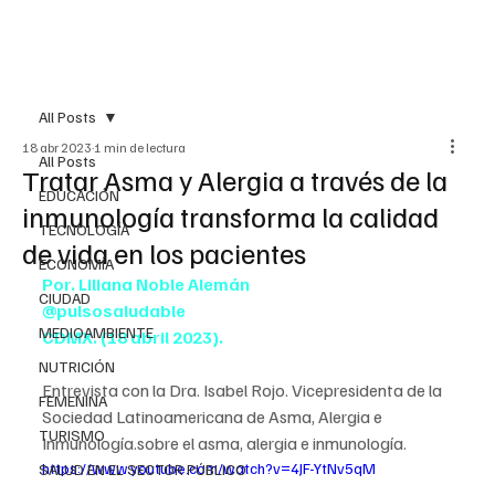
All Posts
18 abr 2023
1 min de lectura
All Posts
Tratar Asma y Alergia a través de la
EDUCACIÓN
inmunología transforma la calidad
TECNOLOGÍA
de vida en los pacientes
ECONOMÍA
Por. Liliana Noble Alemán
CIUDAD
@pulsosaludable
MEDIOAMBIENTE
CDMX. (18 abril 2023).
NUTRICIÓN
Entrevista con la Dra. Isabel Rojo. Vicepresidenta de la 
FEMENINA
Sociedad Latinoamericana de Asma, Alergia e 
TURISMO
Inmunología.sobre el asma, alergia e inmunología.
https://www.youtube.com/watch?v=4JF-YtNv5qM
SALUD EN EL SECTOR PÚBLICO