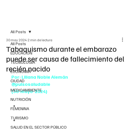
All Posts
30 may 2024
2 min de lectura
All Posts
Tabaquismo durante el embarazo
EDUCACIÓN
puede ser causa de fallecimiento del
TECNOLOGÍA
recién nacido
ECONOMÍA
Por: Liliana Noble Alemán
CIUDAD
@pulsosaludable
MEDIOAMBIENTE
(30-mayo-2024)
NUTRICIÓN
Población infantil es más vulnerable a la 
FEMENINA
adicción al tabaco
TURISMO
Expertos nacionales e internacionales 
alertan sobre afectaciones a la salud desde 
SALUD EN EL SECTOR PÚBLICO