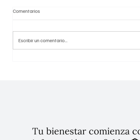
Comentarios
Escribir un comentario...
Pemex escala posiciones en
Preside
ética y combate a la
para el
corrupción: Tercer lugar
constit
nacional y notable mejora en
Bienest
percepción ciudadana
Gutiérr
Casa
Tu bienestar comienza c