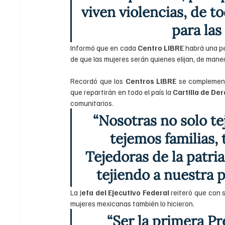
viven violencias, de t
para las
Informó que en cada 
Centro LIBRE
 habrá una p
de que las mujeres serán quienes elijan, de mane
Recordó que los 
Centros LIBRE
 se complemen
que repartirán en todo el país la 
Cartilla de De
comunitarios.
“Nosotras no solo te
tejemos familias,
Tejedoras de la patri
tejiendo a nuestra p
La J
efa del Ejecutivo Federal 
reiteró que con s
mujeres mexicanas también lo hicieron.
“Ser la primera Pr