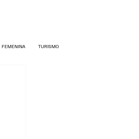
RA SABER MÁS
DIVERSIDAD INCLUSIVA
FEMENINA
TURISMO
ANTIL
MASCULINA
NOVEDADES MEDICAS
BELLEZA
ADULTOS MAYORES
SECRETARIA DE LAS MUJERES
ESTADOS