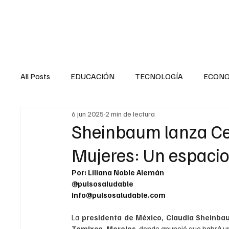
HOME
SALUD
All Posts
EDUCACIÓN
TECNOLOGÍA
ECON
6 jun 2025
2 min de lectura
SALUD EN EL SECTOR PÚBLICO
CULTURA
Sheinbaum lanza Ce
Mujeres: Un espacio
MENTAL
LA ENTREVISTA
ANIMAL
FI
Por: Liliana Noble Alemán
@pulsosaludable
info@pulsosaludable.com
INTERNACIONAL GENERAL
INTERNACIONAL S
La 
presidenta de México, Claudia Sheinb
Temixco, Morelos
, donde anunció que habrá un