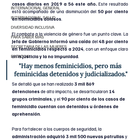
casos diarios en 2019 a 56 este año.
 Este resultado 
INTERNACIONAL GENERAL
está acompañado de una disminución del 
50 por ciento 
INTERNACIONAL SALUD
en homicidios dolosos
.
DIVERSIDAD INCLUSIVA
El combate a la violencia de género fue un punto clave. La
PARA SABER MAS
Jefa de Gobierno informó una caída 
del 
48 por ciento 
SECRETARIA DE LAS MUJERES
en feminicidios
respecto a 2024
, con un enfoque claro 
ESTADOS
en la
 justicia y la no impunidad
.
"Hay menos feminicidios, pero más 
feminicidas detenidos y judicializados."
Se detalló que se han realizado 
3 mil 869 
detenciones
 de alto impacto, se desarticularon 
14 
grupos criminales
, y el 
90 por ciento de los casos de 
feminicidio cuentan con detenidos u órdenes de 
aprehensión
.
Para fortalecer a los cuerpos de seguridad, la 
administración adquirió
3 mil 500 nuevas patrullas
 y 