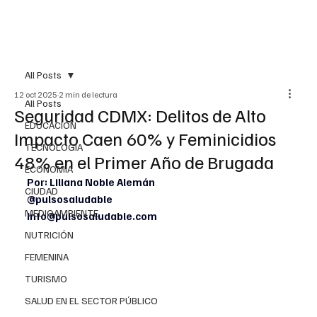
All Posts
12 oct 2025
2 min de lectura
All Posts
Seguridad CDMX: Delitos de Alto
EDUCACIÓN
Impacto Caen 60% y Feminicidios
TECNOLOGÍA
48% en el Primer Año de Brugada
ECONOMÍA
Por: Liliana Noble Alemán
CIUDAD
@pulsosaludable
MEDIOAMBIENTE
info@pulsosaludable.com
NUTRICIÓN
FEMENINA
TURISMO
SALUD EN EL SECTOR PÚBLICO