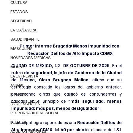
CULTURA
ESTADOS
SEGURIDAD
LA MAÑANERA
SALUD INFANTIL
Primer Informe Brugada: Menos Impunidad con 
MASCULINA
Reducción Delitos de Alto Impacto CDMX
NOVEDADES MEDICAS
CIUDAD DE MÉXICO, 12  DE OCTUBRE DE 2025
. 
En el 
MENTAL
rubro de seguridad
, la 
Jefa de Gobierno de la Ciudad 
LA ENTREVISTA
de México, Clara Brugada Molina
, afirmó que su 
ANIMAL
estrategia consolida los logros del gobierno anterior, 
presentando cifras que calificó de contundentes y 
FITNESS
basadas en el principio de 
"más seguridad, menos 
ADOLESCENTES
impunidad; más paz, menos desigualdad".
RESPONSABILIDAD SOCIAL
BELLEZA
El principal logro reportado es una 
Reducción Delitos de 
Alto Impacto CDMX
 del 
60 por ciento
, al pasar de 
131 
ADULTOS MAYORES