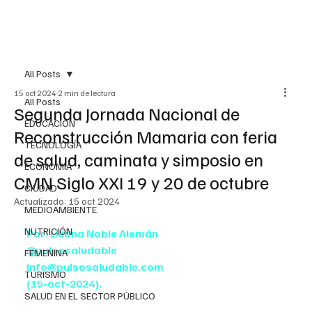
All Posts
15 oct 2024
2 min de lectura
All Posts
Segunda Jornada Nacional de
EDUCACIÓN
Reconstrucción Mamaria con feria
TECNOLOGÍA
de salud, caminata y simposio en
ECONOMÍA
CMN Siglo XXI 19 y 20 de octubre
CIUDAD
Actualizado:
15 oct 2024
MEDIOAMBIENTE
NUTRICIÓN
Por: Liliana Noble Alemán
@pulsosaludable
FEMENINA
info@pulsosaludable.com
TURISMO
(15-oct-2024).
SALUD EN EL SECTOR PÚBLICO