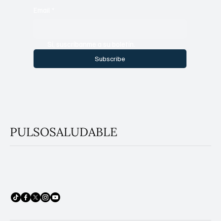
Email
*
Sí, suscríbanme a su boletín.
Subscribe
PULSOSALUDABLE