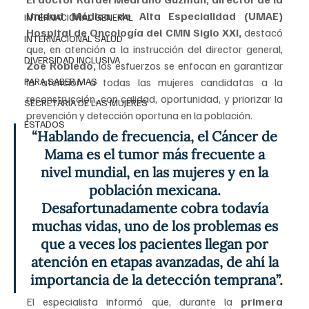
Unidad Médica de Alta Especialidad (UMAE) 
INTERNACIONAL GENERAL
Hospital de Oncología del CMN Siglo XXI,
 destacó 
INTERNACIONAL SALUD
que, en atención a la instrucción del director general,
DIVERSIDAD INCLUSIVA
Zoé Robledo,
 los esfuerzos se enfocan en garantizar 
PARA SABER MAS
la atención a todas las mujeres candidatas a la 
reconstrucción, con calidad, oportunidad, y priorizar la 
SECRETARIA DE LAS MUJERES
prevención y detección oportuna en la población.
ESTADOS
“Hablando de frecuencia, el Cáncer de 
Mama es el tumor más frecuente a 
nivel mundial, en las mujeres y en la 
población mexicana. 
Desafortunadamente cobra todavía 
muchas vidas, uno de los problemas es 
que a veces los pacientes llegan por 
atención en etapas avanzadas, de ahí la 
importancia de la detección temprana”.
El especialista informó que, durante la 
primera 