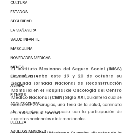
CULTURA
ESTADOS
SEGURIDAD
LA MAÑANERA
SALUD INFANTIL
MASCULINA
NOVEDADES MEDICAS
MENTAL
El Instituto Mexicano del Seguro Social (IMSS) 
llevará a cabo este 19 y 20 de octubre su 
LA ENTREVISTA
Segunda Jornada Nacional de Reconstrucción 
ANIMAL
Mamaria en el Hospital de Oncología del Centro 
FITNESS
Médico Nacional (CMN) Siglo XXI,
 durante la cual se 
ADOLESCENTES
realizarán 20 cirugías, una feria de la salud, caminata 
de pacientes y un simposio con la participación de 
RESPONSABILIDAD SOCIAL
expertos nacionales e internacionales.
BELLEZA
ADULTOS MAYORES
El doctor Rafael Medrano Guzmán, director de la 