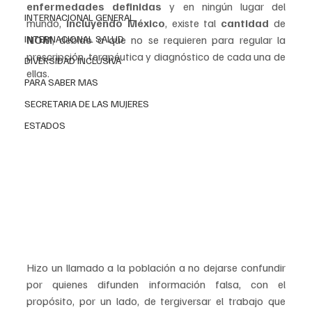
enfermedades definidas
 y en ningún lugar del 
INTERNACIONAL GENERAL
mundo, 
incluyendo México
, existe tal 
cantidad 
de 
INTERNACIONAL SALUD
NOM
, debido a que no se requieren para regular la 
prescripción, terapéutica y diagnóstico de cada una de 
DIVERSIDAD INCLUSIVA
ellas.
PARA SABER MAS
SECRETARIA DE LAS MUJERES
ESTADOS
Hizo un llamado a la población a no dejarse confundir 
por quienes difunden información falsa, con el 
propósito, por un lado, de tergiversar el trabajo que 