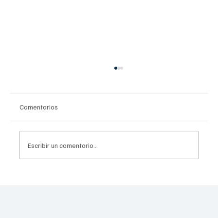
Comentarios
Escribir un comentario...
Explorando la microbiota: tu segundo
cerebro y más allá