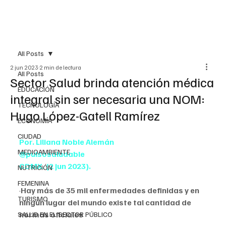
All Posts
2 jun 2023
2 min de lectura
All Posts
Sector Salud brinda atención médica
EDUCACIÓN
integral sin ser necesaria una NOM:
TECNOLOGÍA
Hugo López-Gatell Ramírez
ECONOMÍA
CIUDAD
Por. Liliana Noble Alemán
MEDIOAMBIENTE
@pulsosaludable
CDMX. (2 jun 2023).
NUTRICIÓN
FEMENINA
·
Hay más de 35 mil enfermedades definidas y en 
TURISMO
ningún lugar del mundo existe tal cantidad de 
normas oficiales
SALUD EN EL SECTOR PÚBLICO