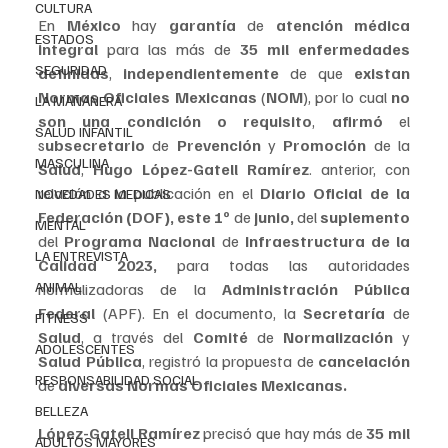
CULTURA
En 
México 
hay 
garantía
 de
 atención médica 
ESTADOS
integral
 para las más de 
35 mil enfermedades 
SEGURIDAD
definidas
, 
independientemente 
de que 
existan 
Normas Oficiales Mexicanas
 (
NOM
), por lo cual 
no 
LA MAÑANERA
son una condición o requisito
, 
afirmó 
el 
SALUD INFANTIL
s
ubsecretario 
de 
Prevención
 y 
Promoción 
de la 
MASCULINA
Salud
, 
Hugo López-Gatell Ramírez
. anterior, con 
relación a la publicación en el 
Diario Oficial de la 
NOVEDADES MEDICAS
Federación (DOF), este 1º 
de
 junio, 
del 
suplemento 
MENTAL
del 
Programa Nacional 
de 
Infraestructura de la 
LA ENTREVISTA
Calidad 2023,
 para todas las autoridades 
ANIMAL
normalizadoras de la 
Administración Pública 
Federal 
(APF). En el documento, la 
Secretaría
 de 
FITNESS
Salud
, a través del
 Comité
 de 
Normalización 
y 
ADOLESCENTES
Salud Pública
, registró la propuesta de 
cancelación 
RESPONSABILIDAD SOCIAL
de 
diversas Normas Oficiales Mexicanas.
BELLEZA
López-Gatell Ramírez 
precisó que hay más de 
35 mil 
ADULTOS MAYORES