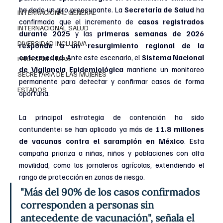
ha dado un giro preocupante. La 
Secretaría de Salud 
ha 
INTERNACIONAL GENERAL
confirmado que el incremento de 
casos registrados 
INTERNACIONAL SALUD
durante 2025
 y las 
primeras semanas de 2026 
DIVERSIDAD INCLUSIVA
responde a un resurgimiento regional de la 
enfermedad
. Ante este escenario, el 
Sistema Nacional 
PARA SABER MAS
de Vigilancia Epidemiológica
 mantiene un monitoreo 
SECRETARIA DE LAS MUJERES
permanente para detectar y confirmar casos de forma 
ESTADOS
oportuna.
La principal estrategia de contención ha sido 
contundente: se han aplicado ya más de 
11.8 millones 
de vacunas contra el sarampión en México
. Esta 
campaña prioriza a niñas, niños y poblaciones con alta 
movilidad, como los jornaleros agrícolas, extendiendo el 
rango de protección en zonas de riesgo.
"Más del 90% de los casos confirmados 
corresponden a personas sin 
antecedente de vacunación", señala el 