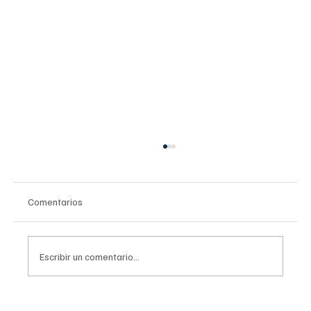
Comentarios
Escribir un comentario...
Aviso Epidemiológico de Sarampión en