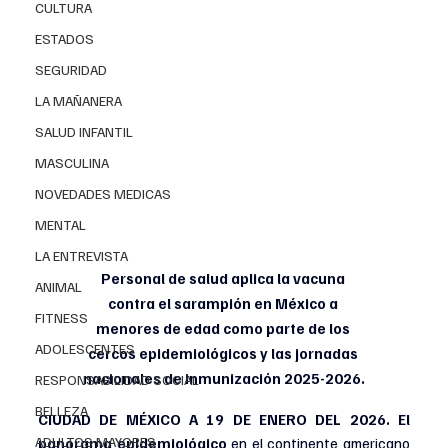
CULTURA
ESTADOS
SEGURIDAD
LA MAÑANERA
SALUD INFANTIL
MASCULINA
NOVEDADES MEDICAS
MENTAL
LA ENTREVISTA
Personal de salud aplica la vacuna 
ANIMAL
contra el sarampión en México a 
FITNESS
menores de edad como parte de los 
ADOLESCENTES
cercos epidemiológicos y las jornadas 
nacionales de inmunización 2025-2026.
RESPONSABILIDAD SOCIAL
BELLEZA
CIUDAD DE MÉXICO A 19 DE ENERO DEL 2026. El 
ADULTOS MAYORES
panorama epidemiológico 
en el continente americano 