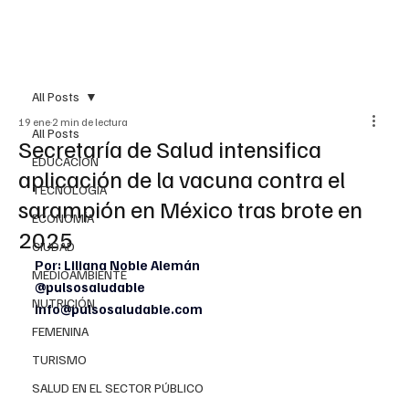
All Posts
19 ene
2 min de lectura
All Posts
Secretaría de Salud intensifica
EDUCACIÓN
aplicación de la vacuna contra el
TECNOLOGÍA
sarampión en México tras brote en
ECONOMÍA
2025
CIUDAD
Por: Liliana Noble Alemán
MEDIOAMBIENTE
@pulsosaludable
NUTRICIÓN
info@pulsosaludable.com
FEMENINA
TURISMO
SALUD EN EL SECTOR PÚBLICO