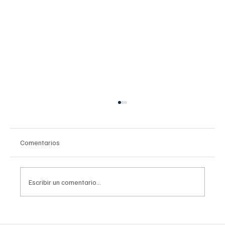
Comentarios
Escribir un comentario...
Uso problemático en redes sociales: Guía