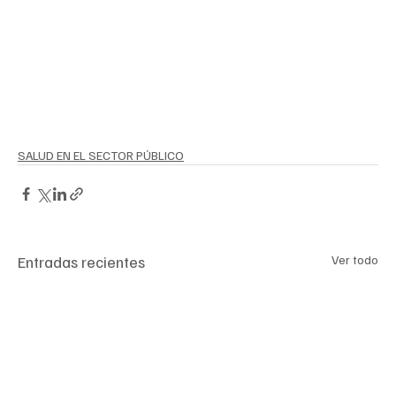
ángulo interno del brazo o un pañuelo desechable e 
inmediatamente lavarse las manos.
La 
Secretaría 
de 
Salud 
mantiene la 
vigilancia 
epidemiológica 
y continúa informando a la población 
sobre cualquier cambio en la situación.
SALUD EN EL SECTOR PÚBLICO
Entradas recientes
Ver todo