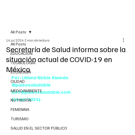
All Posts
16 jul 2024
2 min de lectura
All Posts
Secretaría de Salud informa sobre la
EDUCACIÓN
situación actual de COVID-19 en
TECNOLOGÍA
México
ECONOMÍA
Por: Liliana Noble Alemán
CIUDAD
@pulsosaludable
MEDIOAMBIENTE
info@pulsosaludable.com
(16-jul-2024).
NUTRICIÓN
FEMENINA
TURISMO
SALUD EN EL SECTOR PÚBLICO