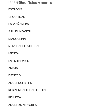
CULTURA
salud física y mental
ESTADOS
Ante la llegada de los Reyes Magos esta noche, el
SEGURIDAD
subdirector 
de 
Medicina Crítica
 del 
Instituto 
LA MAÑANERA
Nacional
 de 
Pediatría (INP)
 de la Secretaría de 
Salud, Carlos López Candiani,
 recomienda
 adquirir
SALUD INFANTIL
juguetes
 que promuevan la
 actividad física
, 
MASCULINA
estimulen el 
desarrollo cognitivo
, la
 imaginación
 y 
NOVEDADES MEDICAS
creatividad
.
MENTAL
LA ENTREVISTA
ANIMAL
FITNESS
ADOLESCENTES
RESPONSABILIDAD SOCIAL
BELLEZA
ADULTOS MAYORES