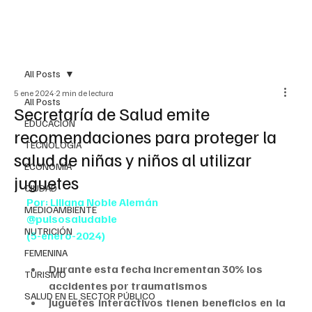
All Posts
5 ene 2024
2 min de lectura
All Posts
Secretaría de Salud emite
EDUCACIÓN
recomendaciones para proteger la
TECNOLOGÍA
salud de niñas y niños al utilizar
ECONOMÍA
juguetes
CIUDAD
Por: Liliana Noble Alemán
MEDIOAMBIENTE
@pulsosaludable
NUTRICIÓN
(5-enero-2024)
FEMENINA
Durante esta fecha incrementan 30% los 
TURISMO
accidentes por traumatismos
SALUD EN EL SECTOR PÚBLICO
Juguetes interactivos tienen beneficios en la 