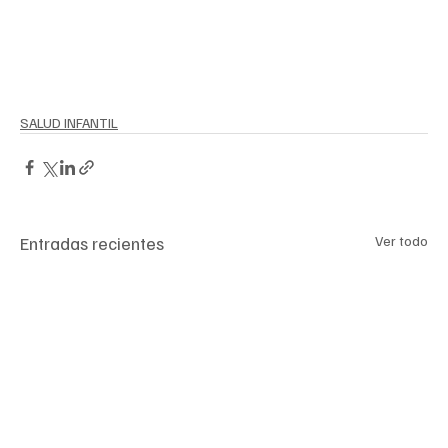
informativas
, que no contengan leyenda de 
advertencias y medidas de precaución, o bien, que no 
garanticen la calidad sanitaria del producto y/o de los 
materiales de fabricación. 
SALUD INFANTIL
Entradas recientes
Ver todo