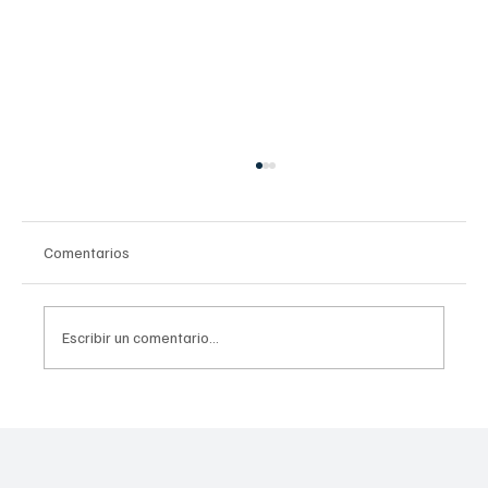
Comentarios
Escribir un comentario...
El demoledor informe de la UNESCO que
expone cómo las pantallas están dañando a
los niños en las aulas