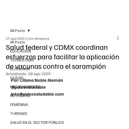
All Posts
27 ago 2025
2 min de lectura
All Posts
Salud federal y CDMX coordinan
EDUCACIÓN
esfuerzos para facilitar la aplicación
TECNOLOGÍA
de vacunas contra el sarampión
ECONOMÍA
Actualizado:
28 ago 2025
CIUDAD
Por: Liliana Noble Alemán
MEDIOAMBIENTE
@pulsosaludable
info@pulsosaludable.com
NUTRICIÓN
FEMENINA
TURISMO
SALUD EN EL SECTOR PÚBLICO