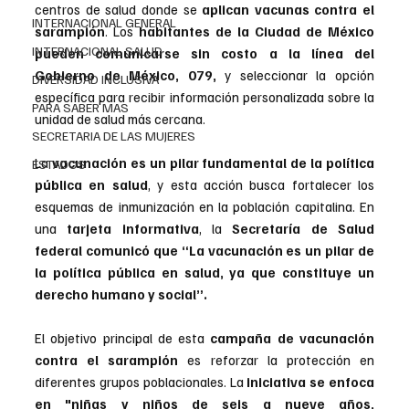
centros de salud donde se
 aplican vacunas contra el 
INTERNACIONAL GENERAL
sarampión
. Los 
habitantes de la Ciudad de México 
INTERNACIONAL SALUD
pueden comunicarse sin costo a la línea del 
Gobierno de México, 079,
 y seleccionar la opción 
DIVERSIDAD INCLUSIVA
específica para recibir información personalizada sobre la 
PARA SABER MAS
unidad de salud más cercana.
SECRETARIA DE LAS MUJERES
La
 vacunación es un pilar fundamental de la política 
ESTADOS
pública en salud
, y esta acción busca fortalecer los 
esquemas de inmunización en la población capitalina. En 
una 
tarjeta informativa
, la 
Secretaría de Salud 
federal comunicó que “La vacunación es un pilar de 
la política pública en salud, ya que constituye un 
derecho humano y social”.
El objetivo principal de esta 
campaña de vacunación 
contra el sarampión
 es reforzar la protección en 
diferentes grupos poblacionales. La 
iniciativa se enfoca 
en "niñas y niños de seis a nueve años, 