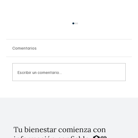
Comentarios
Escribir un comentario...
El resurgimiento del sarampión y tosferina
en México: Es por falta de vacunación SSa
Tu bienestar comienza con