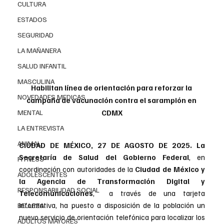
CULTURA
ESTADOS
SEGURIDAD
LA MAÑANERA
SALUD INFANTIL
MASCULINA
Habilitan línea de orientación para reforzar la 
NOVEDADES MEDICAS
campaña de vacunación contra el sarampión en 
MENTAL
CDMX
LA ENTREVISTA
ANIMAL
CIUDAD DE MÉXICO, 27 DE AGOSTO DE 2025. 
La 
Secretaría de Salud del Gobierno Federal
, en 
FITNESS
coordinación con autoridades de la 
Ciudad de México y 
ADOLESCENTES
la Agencia de Transformación Digital y 
RESPONSABILIDAD SOCIAL
Telecomunicaciones
,  a través de una tarjeta 
informativa, ha puesto a disposición de la población un 
BELLEZA
nuevo servicio de orientación telefónica para localizar los 
ADULTOS MAYORES