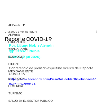
All Posts
2 jul 2020
1 min de lectura
All Posts
Reporte COVID-19
EDUCACIÓN
Por. Liliana Noble Alemán
TECNOLOGÍA
@pulsosaludable
CDMX. (2 jul 2020).
ECONOMÍA
CIUDAD
Conferencia de prensa vespertina acerca del Reporte 
MEDIOAMBIENTE
COVID-19
NUTRICIÓN
https://www.facebook.com/PulsoSaludableOficial/videos/7
04968826990124
FEMENINA
TURISMO
SALUD EN EL SECTOR PÚBLICO