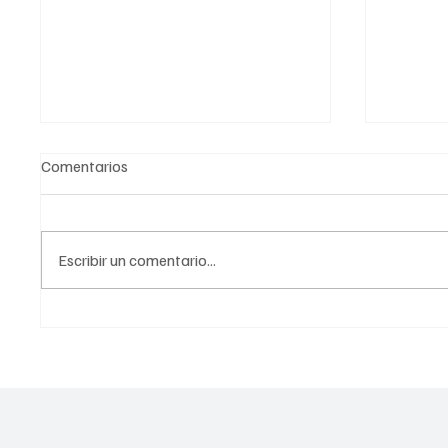
Comentarios
Escribir un comentario...
Red de transporte subterráneo
Próxima
consolida la instalación de
estaci
infraestructura verde en el
rehabil
Metro de la CDMX
Metro d