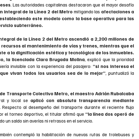
meses
. Las autoridades capitalinas destacaron que el mayor desafío 
 integral de la Línea 2 del Metro
 mitigando las 
afectaciones a 
, estableciendo este modelo como la base operativa para las 
ervicio subterráneo.
tegral de la Línea 2 del Metro
ascendió a 2,200 millones de 
s recursos al mantenimiento de vías y trenes, mientras que el 
e a la dignificación estética y tecnológica de los inmuebles. 
o, la licenciada Clara Brugada Molina
, explicó que la prioridad 
ría invisible con la experiencia del pasajero: 
“si nos interesa el 
a que vivan todos los usuarios sea de lo mejor”
, puntualizó la 
 de Transporte Colectivo Metro, el maestro Adrián Rubalcaba 
ral y local se 
aplicó con absoluta transparencia mediante 
. Respecto al desempeño del transporte durante el reciente flujo 
r el torneo deportivo, el titular afirmó que
 “la línea dos operó de 
ndo un saldo sin averías ni retrasos en el servicio.
ambién contempló la habilitación de nuevas rutas de trolebuses y 