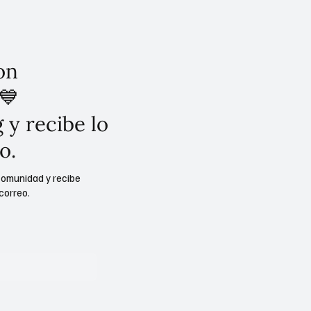
on
💙
 y recibe lo
o.
comunidad y recibe
correo.