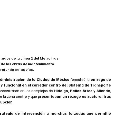
itados de la Línea 2 del Metro tras 
n de las obras de mantenimiento 
rofundo en las vías.
administración de la Ciudad de México
 formalizó la 
entrega de 
y funcional en el corredor centro del Sistema de Transporte 
concentraron en los complejos de 
Hidalgo, Bellas Artes y Allende
, 
e la zona centro y que p
resentaban un rezago estructural tras 
rupción.
rategia de intervención a marchas forzadas que permitió 