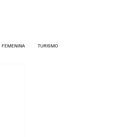
RA SABER MÁS
DIVERSIDAD INCLUSIVA
FEMENINA
TURISMO
ANTIL
MASCULINA
NOVEDADES MEDICAS
BELLEZA
ADULTOS MAYORES
SECRETARIA DE LAS MUJERES
ESTADOS