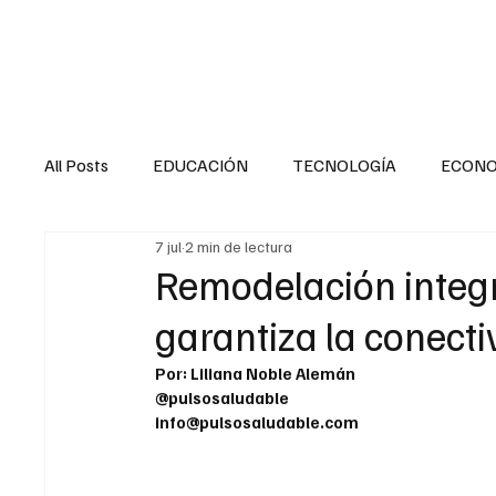
HOME
SALUD
All Posts
EDUCACIÓN
TECNOLOGÍA
ECON
7 jul
2 min de lectura
SALUD EN EL SECTOR PÚBLICO
CULTURA
Remodelación integra
garantiza la conecti
MENTAL
LA ENTREVISTA
ANIMAL
FI
Por: Liliana Noble Alemán
@pulsosaludable
info@pulsosaludable.com
INTERNACIONAL GENERAL
INTERNACIONAL S