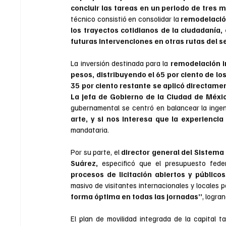
concluir las tareas en un periodo de tres 
técnico consistió en consolidar la 
remodelación
los trayectos cotidianos de la ciudadanía
futuras intervenciones en otras rutas del s
La inversión destinada para la 
remodelación in
pesos, distribuyendo el 65 por ciento de lo
35 por ciento restante se aplicó directament
La jefa de Gobierno de la Ciudad de Méxic
gubernamental se centró en balancear la ingenie
arte, y si nos interesa que la experienci
mandataria.
Por su parte, el 
director general del Sistema
Suárez, 
especificó que el presupuesto fede
procesos de licitación abiertos y públicos
masivo de visitantes internacionales y locales po
forma óptima en todas las jornadas”
, logra
El plan de movilidad integrada de la capital t