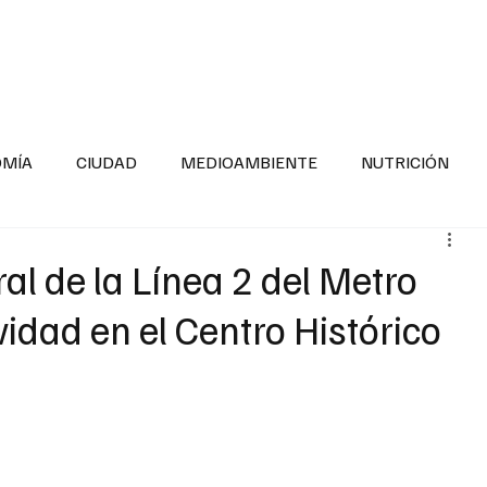
INFORMACIÓN GENERAL
LA ENTREVISTA
PA
OMÍA
CIUDAD
MEDIOAMBIENTE
NUTRICIÓN
ESTADOS
SEGURIDAD
LA MAÑANERA
SALUD INF
l de la Línea 2 del Metro
vidad en el Centro Histórico
TNESS
ADOLESCENTES
RESPONSABILIDAD SOCIAL
ALUD
DIVERSIDAD INCLUSIVA
PARA SABER MAS