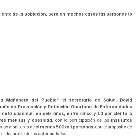
ciento de la población, pero en muchos casos las personas lo 
La Mañanera del Pueblo"
, el 
secretario de Salud, David 
aña de Prevención y Detección Oportuna de Enfermedades 
 
meta disminuir en seis años, entre cinco y 10 por ciento
 la 
tes mellitus y obesidad
, con la participación de los
 Institutos 
er un monitoreo de al 
menos 500 mil personas
, con el propósito de 
 el desarrollo de las enfermedades. 