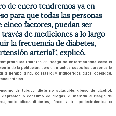
ero de enero tendremos ya en 
so para que todas las personas 
 cinco factores, puedan ser 
 a través de mediciones a lo largo 
uir la frecuencia de diabetes, 
tensión arterial”, explicó.
 temprana 
los 
factores 
de 
riesgo 
de 
enfermedades 
como la 
ciento 
de la 
población
, pero en 
muchos casos
 las 
personas
 lo 
ar 
a 
tiempo 
si hay 
colesterol 
y 
triglicéridos altos
, 
obesidad
, 
enal crónica
.
onsumo 
de 
tabaco
, 
dieta no saludable
, 
abuso de alcohol, 
, 
depresión 
o 
consumo 
de 
drogas
, 
aumentan 
el 
riesgo 
de 
res
, 
metabólicas
, 
diabetes
, 
cáncer 
y otros 
padecimientos 
no 