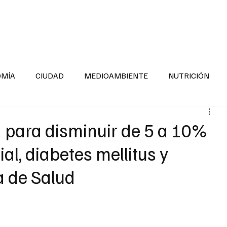
INFORMACIÓN GENERAL
LA ENTREVISTA
PA
OMÍA
CIUDAD
MEDIOAMBIENTE
NUTRICIÓN
ESTADOS
SEGURIDAD
LA MAÑANERA
SALUD INF
para disminuir de 5 a 10%
ial, diabetes mellitus y
TNESS
ADOLESCENTES
RESPONSABILIDAD SOCIAL
a de Salud
ALUD
DIVERSIDAD INCLUSIVA
PARA SABER MAS