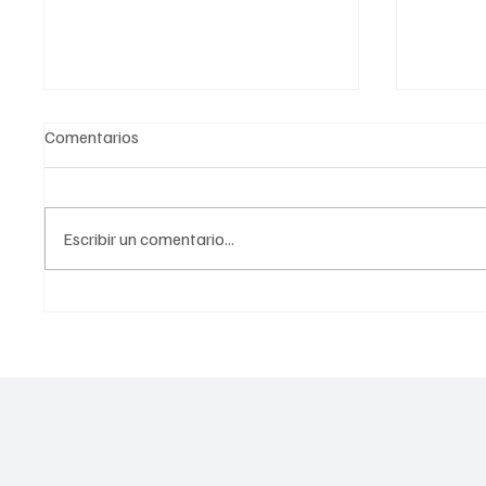
Comentarios
Escribir un comentario...
Uso problemático en redes
Importa
sociales: Guía CONASAMA
Salud P