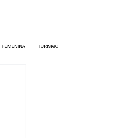
RA SABER MÁS
DIVERSIDAD INCLUSIVA
FEMENINA
TURISMO
ANTIL
MASCULINA
NOVEDADES MEDICAS
BELLEZA
ADULTOS MAYORES
SECRETARIA DE LAS MUJERES
ESTADOS