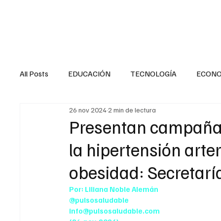
HOME
SALUD
All Posts
EDUCACIÓN
TECNOLOGÍA
ECON
26 nov 2024
2 min de lectura
SALUD EN EL SECTOR PÚBLICO
CULTURA
Presentan campaña 
la hipertensión arter
MENTAL
LA ENTREVISTA
ANIMAL
FI
obesidad: Secretarí
Por: Liliana Noble Alemán
INTERNACIONAL GENERAL
INTERNACIONAL S
@pulsosaludable
info@pulsosaludable.com