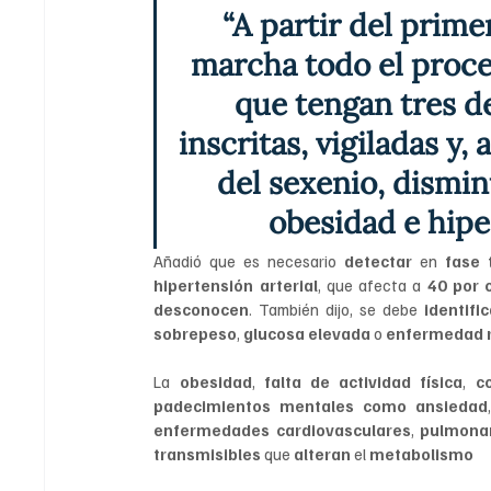
“A partir del prim
marcha todo el proce
que tengan tres de
inscritas, vigiladas y,
del sexenio, dismin
obesidad e hiper
Añadió que es necesario 
detectar 
en 
fase
hipertensión arterial
, que afecta a 
40 por 
desconocen
. También dijo, se debe 
identific
sobrepeso
, 
glucosa elevada
 o 
enfermedad r
La 
obesidad
, 
falta de actividad física
, 
c
padecimientos mentales como ansiedad
enfermedades cardiovasculares
, 
pulmona
transmisibles 
que 
alteran 
el 
metabolismo