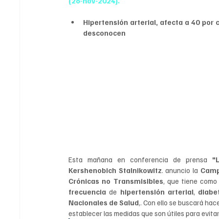
(26-nov-2024).
Hipertensión arterial, afecta a 40 por 
desconocen
Esta mañana en conferencia de prensa 
"
Kershenobich Stalnikowitz
. anuncio la 
Camp
Crónicas no Transmisibles
, que tiene como
frecuencia 
de 
hipertensión arterial
, 
diabe
Nacionales de Salud
,. Con ello se buscará hac
establecer las medidas que son útiles para evitar