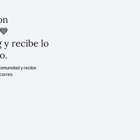
on
💙
 y recibe lo
o.
comunidad y recibe
correo.