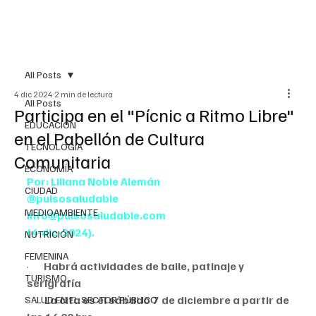
All Posts
4 dic 2024
2 min de lectura
All Posts
Participa en el "Pícnic a Ritmo Libre"
EDUCACIÓN
en el Pabellón de Cultura
TECNOLOGÍA
Comunitaria
ECONOMÍA
Por: Liliana Noble Alemán
CIUDAD
@pulsosaludable
MEDIOAMBIENTE
info@pulsosaludable.com
(4-dic-2024).
NUTRICIÓN
FEMENINA
·       
Habrá actividades de baile, patinaje y 
TURISMO
serigrafía
·       
La cita es el sábado 7 de diciembre a partir de 
SALUD EN EL SECTOR PÚBLICO