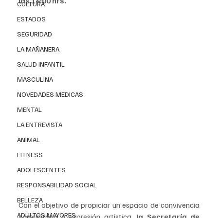
las 14:00 hrs.
CULTURA
ESTADOS
SEGURIDAD
LA MAÑANERA
SALUD INFANTIL
MASCULINA
NOVEDADES MEDICAS
MENTAL
LA ENTREVISTA
ANIMAL
FITNESS
ADOLESCENTES
RESPONSABILIDAD SOCIAL
BELLEZA
Con el objetivo de propiciar un espacio de convivencia 
ADULTOS MAYORES
comunitaria y expresión artística,
 la Secretaría de 