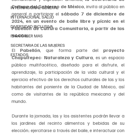
Cultura del Gobierno de México
, invita al público en 
INTERNACIONAL GENERAL
general a participar el 
sábado 7 de diciembre de 
INTERNACIONAL SALUD
2024, en un evento de baile libre y pícnic en el 
DIVERSIDAD INCLUSIVA
Pabellón de Cultura Comunitaria, a partir de las 
14:00 h.
PARA SABER MAS
SECRETARIA DE LAS MUJERES
El 
Pabellón
, que forma parte del 
proyecto 
ESTADOS
Chapultepec
: 
Naturaleza y Cultura
, es un espacio 
público multifacético, diseñado para el disfrute, el 
aprendizaje, la participación de la vida cultural y el 
ejercicio efectivo de los derechos culturales de las y los 
habitantes del poniente de la Ciudad de México, así 
como de visitantes de la república mexicana y del 
mundo.
Durante la jornada, las y los asistentes podrán llevar a 
los jardines del recinto alimentos y bebidas de su 
elección; ejercitarse a través del baile, e interactuar con 