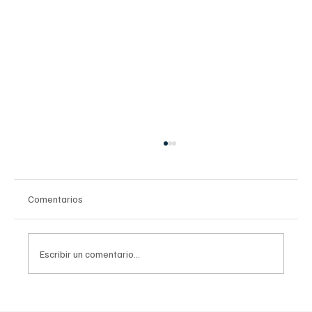
Comentarios
Escribir un comentario...
Conoce el plan de cinco puntos para