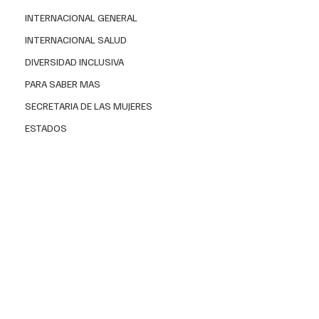
INTERNACIONAL GENERAL
INTERNACIONAL SALUD
DIVERSIDAD INCLUSIVA
PARA SABER MAS
Al abordar el tema “Los riesgos ocultos de la pérdida 
SECRETARIA DE LAS MUJERES
auditiva”, el especialista del Departamento de 
ESTADOS
Otorrinolaringología y Cirugía de Cabeza y Cuello del 
INER, Marco Antonio Lara Estrada, resaltó que la 
pérdida auditiva puede ocasionar demencia. La 
posibilidad
 casi se 
duplica 
en quienes tienen 
pérdida 
auditiva leve
; se
 triplica
 en pacientes con 
pérdida 
moderada
 y se 
quintuplica 
cuando es 
severa
.
En la sesión general, en el contexto del Día Internacional 
del Implante Coclear, que se conmemora el 25 de 
febrero, y Día Mundial de la Audición, el 3 de marzo, 
Lara Estrada indicó que la demencia, debido a la 