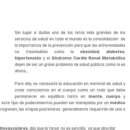
que ayuda no solo para prolongar la vida útil, sino también 
Sin lugar a dudas uno de los retos más grandes de los 
servicios de salud en todo el mundo es la consolidación  de 
la importancia de la prevención para que las enfermedades 
no trasmisibles como la 
obesidad
, 
diabetes
, 
hipertensión 
y el 
Síndrome Cardio Renal Metabólico
dejen de ser un grave problema de salud pública, como lo es 
ahora., 
Para ello, es necesaria la educación en material de salud y 
crear consciencia en el cuerpo como un todo que debe 
permanecer en equilibrio tanto en 
mente
, 
cuerpo 
y 
 este tipo de padecimientos pueden ser manejadas por un 
médico 
 progresen, las etapas posteriores  generalmente requerirán de uno o 
diovasculares
, dijo que la tarea  no es sencilla,  ya que abordar 