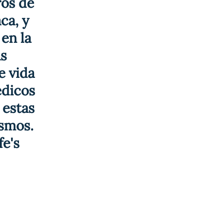
os de 
ca, y 
en la 
s 
e vida 
dicos 
estas 
smos. 
e's 