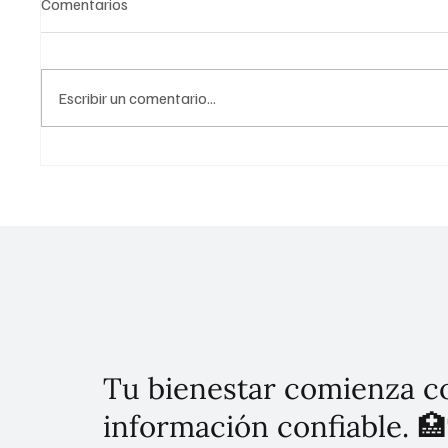
Comentarios
Escribir un comentario...
¿Cuál es la estrategia de la
Uso pr
secretaría de Economía para
social
fortalecer la industria y los
dispositivos médicos?
Tu bienestar comienza c
información confiable. 🏥