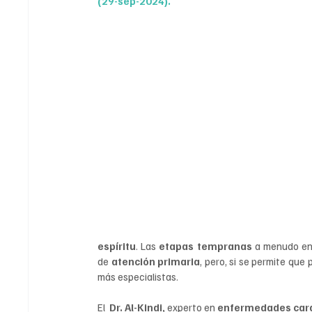
(29-sep-2024).
. Receta para un envejecimiento saludable, 
para mejorar la calidad de vida".
espíritu
. La
s 
etapas tempranas 
a menudo en
de 
atención primaria
, pero, si se permite que
más especialistas.
El  
Dr. Al-Kindi,
 experto en 
enfermedades car