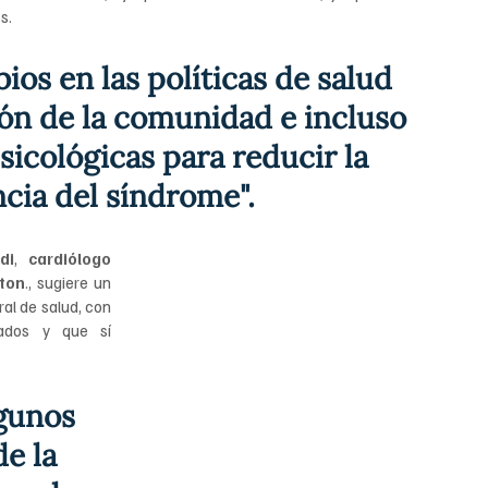
s. 
ios en las políticas de salud 
ión de la comunidad e incluso 
icológicas para reducir la 
cia del síndrome".
di
, 
cardiólogo 
ton
., s
ugiere un 
l de salud, con 
ados y que sí 
gunos 
e la 