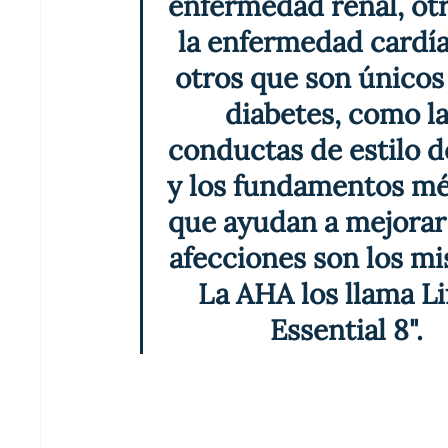
enfermedad renal, otr
la enfermedad cardía
otros que son únicos 
diabetes, como la
conductas de estilo d
y los fundamentos mé
que ayudan a mejorar 
afecciones son los mi
La AHA los llama Lif
Essential 8".
Estos 8 esenciales de vida de la AHA son:
•    Come sano