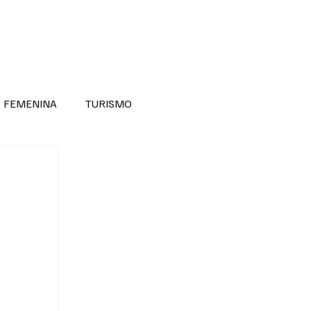
RA SABER MÁS
DIVERSIDAD INCLUSIVA
FEMENINA
TURISMO
ANTIL
MASCULINA
NOVEDADES MEDICAS
BELLEZA
ADULTOS MAYORES
SECRETARIA DE LAS MUJERES
ESTADOS