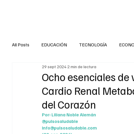
HOME
SALUD
All Posts
EDUCACIÓN
TECNOLOGÍA
ECON
29 sept 2024
2 min de lectura
SALUD EN EL SECTOR PÚBLICO
CULTURA
Ocho esenciales de v
Cardio Renal Metab
MENTAL
LA ENTREVISTA
ANIMAL
FI
del Corazón
Por: Liliana Noble Alemán
INTERNACIONAL GENERAL
INTERNACIONAL S
@pulsosaludable
info@pulsosaludable.com