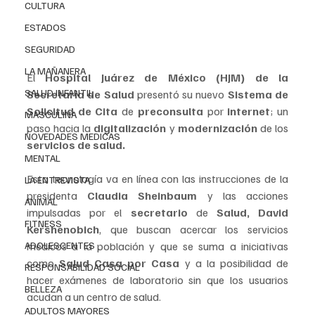
CULTURA
ESTADOS
SEGURIDAD
LA MAÑANERA
El 
Hospital Juárez de México (HJM) de la 
SALUD INFANTIL
Secretaría de Salud
 presentó su nuevo 
Sistema de 
Solicitud de Cita
 de 
preconsulta 
por 
internet
; un 
MASCULINA
paso hacia la 
digitalización 
y 
modernización 
de los
NOVEDADES MEDICAS
servicios de salud.
MENTAL
Esta tecnología va en línea con las instrucciones de la 
LA ENTREVISTA
presidenta 
Claudia Sheinbaum 
y las acciones 
ANIMAL
impulsadas por el 
secretario 
de 
Salud, David 
FITNESS
Kershenobich
, que buscan acercar los servicios 
ADOLESCENTES
médicos a la población y que se suma a iniciativas 
como 
Salud Casa por Casa
 y a la posibilidad de 
RESPONSABILIDAD SOCIAL
hacer exámenes de laboratorio sin que los usuarios 
BELLEZA
acudan a un centro de salud.
ADULTOS MAYORES