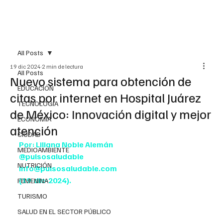
All Posts
19 dic 2024
2 min de lectura
All Posts
Nuevo sistema para obtención de
EDUCACIÓN
citas por internet en Hospital Juárez
TECNOLOGÍA
de México: Innovación digital y mejor
ECONOMÍA
atención
CIUDAD
Por: Liliana Noble Alemán
MEDIOAMBIENTE
@pulsosaludable
NUTRICIÓN
info@pulsosaludable.com
(19-dic-2024).
FEMENINA
TURISMO
SALUD EN EL SECTOR PÚBLICO