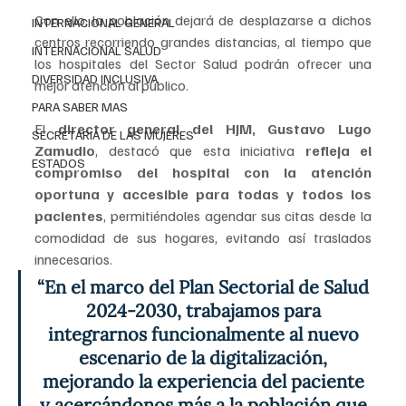
Con ello, la población dejará de desplazarse a dichos 
INTERNACIONAL GENERAL
centros recorriendo grandes distancias, al tiempo que 
INTERNACIONAL SALUD
los hospitales del Sector Salud podrán ofrecer una 
DIVERSIDAD INCLUSIVA
mejor atención al público.
PARA SABER MAS
El 
director general del HJM, Gustavo Lugo 
SECRETARIA DE LAS MUJERES
Zamudio
, destacó que esta iniciativa 
refleja el 
ESTADOS
compromiso del hospital con la atención 
oportuna y accesible para todas y todos los 
pacientes
, permitiéndoles agendar sus citas desde la 
comodidad de sus hogares, evitando así traslados 
innecesarios.
“En el marco del Plan Sectorial de Salud 
2024-2030, trabajamos para 
integrarnos funcionalmente al nuevo 
escenario de la digitalización, 
mejorando la experiencia del paciente 
y acercándonos más a la población que 