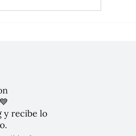
es del Tabaco en Crisis!
Ventanillas de Salud d
 secreto de
como modelo único de
mérica que salvó la
atención para la comu
ública en la COP 11 🚬
migrante en EE. UU.
on
💙
 y recibe lo
o.