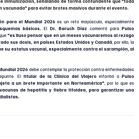
de inmunización, señalando de forma contundente que "toda 
n vacunada" para evitar brotes masivos durante el evento.
ón para el Mundial 2026
 es un reto mayúsculo, especialmente 
esquemas básicos.
 El 
Dr. Baruch Díaz 
comentó para 
Pulso 
que 
"es iluso pensar que en un meses vacunaremos al rezago 
ado sus dosis, en países Estados Unidos y Canadá
, por ello, la 
ue su estatus vacunal, especialmente contra el sarampión, al 
Mundial 2026
 debe contemplar la protección contra enfermedades 
epunte. El 
titular de la Clínica del Viajero
 informó a 
Pulso 
sujeta a un brote importante en Norteamérica"
, por lo que es 
 vacunas de hepatitis y fiebre tifoidea, para garantizar una 
ialistas.