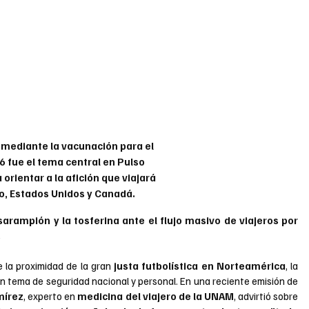
 mediante la vacunación para el 
 fue el tema central en Pulso 
orientar a la afición que viajará 
o, Estados Unidos y Canadá.
arampión y la tosferina ante el flujo masivo de viajeros por 
.
 la proximidad de la gran
 justa futbolística en Norteamérica
, la 
 se vuelve un tema de seguridad nacional y personal. En una reciente emisión de 
mírez
, experto en 
medicina del viajero de la UNAM
, advirtió sobre 