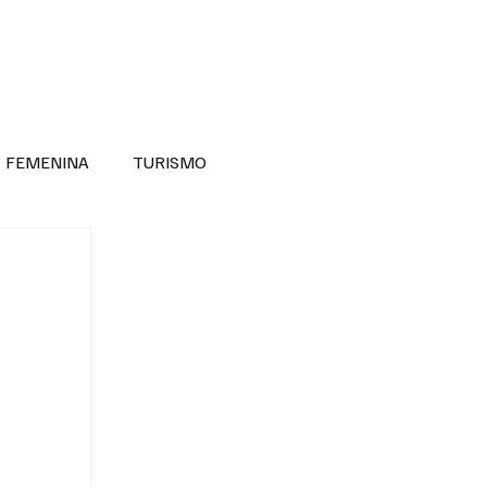
RA SABER MÁS
DIVERSIDAD INCLUSIVA
FEMENINA
TURISMO
ANTIL
MASCULINA
NOVEDADES MEDICAS
BELLEZA
ADULTOS MAYORES
SECRETARIA DE LAS MUJERES
ESTADOS