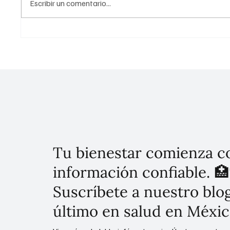
Escribir un comentario...
México y EE. UU. firman alianza
¡Gigant
científica de largo alcance
El plan
contra el cáncer y la diabetes
Latinoa
salud p
Tu bienestar comienza c
información confiable. 🏥
Suscríbete a nuestro blog
último en salud en Méxic