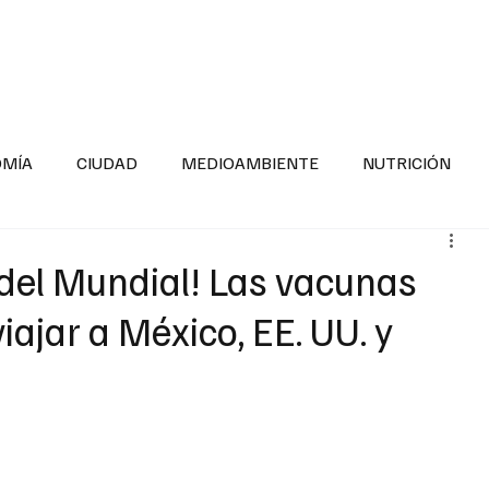
INFORMACIÓN GENERAL
LA ENTREVISTA
PA
OMÍA
CIUDAD
MEDIOAMBIENTE
NUTRICIÓN
ESTADOS
SEGURIDAD
LA MAÑANERA
SALUD INF
 del Mundial! Las vacunas
iajar a México, EE. UU. y
TNESS
ADOLESCENTES
RESPONSABILIDAD SOCIAL
ALUD
DIVERSIDAD INCLUSIVA
PARA SABER MAS