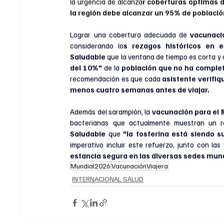
la urgencia de alcanza
r coberturas óptimas 
la región debe alcanzar un 95% de població
Lograr una cobertura adecuada de 
vacunaci
considerando lo
s rezagos históricos en 
Saludable
 que la ventana de tiempo es corta y 
del 10%"
 de la 
población que no ha complet
recomendación es que cada 
asistente verifiq
menos cuatro semanas antes de viajar.
Además del sarampión, la 
vacunación para el 
bacterianas que actualmente muestran un r
Saludable
 que 
"la tosferina está siendo 
imperativo incluir este refuerzo, junto con las
estancia segura en las diversas sedes mund
Mundial2026
VacunaciónViajera
INTERNACIONAL SALUD