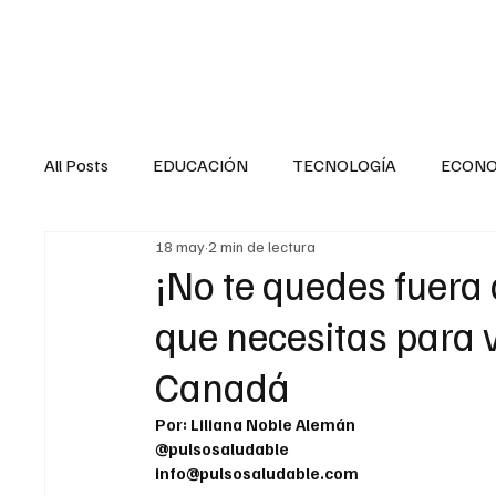
HOME
SALUD
All Posts
EDUCACIÓN
TECNOLOGÍA
ECON
18 may
2 min de lectura
SALUD EN EL SECTOR PÚBLICO
CULTURA
¡No te quedes fuera
que necesitas para v
MENTAL
LA ENTREVISTA
ANIMAL
FI
Canadá
Por: Liliana Noble Alemán
INTERNACIONAL GENERAL
INTERNACIONAL S
@pulsosaludable
info@pulsosaludable.com