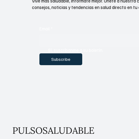
Vive más saludable, infórmate mejor. Únete a nuestra 
consejos, noticias y tendencias en salud directo en tu 
Email
*
Sí, suscríbanme a su boletín.
Subscribe
PULSOSALUDABLE