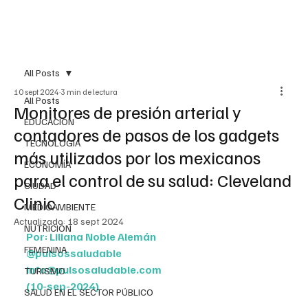
All Posts
10 sept 2024
3 min de lectura
All Posts
Monitores de presión arterial y
EDUCACIÓN
contadores de pasos de los gadgets
TECNOLOGÍA
más utilizados por los mexicanos
ECONOMÍA
para el control de su salud: Cleveland
CIUDAD
Clinic
MEDIOAMBIENTE
Actualizado:
18 sept 2024
NUTRICIÓN
Por: Liliana Noble Alemán
FEMENINA
@pulsossaludable
info@pulsosaludable.com
TURISMO
(10-sep-2024)
SALUD EN EL SECTOR PÚBLICO