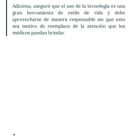
Adiciona, aseguró que el uso de la tecnología es una 
gran herramienta de estilo de vida y debe 
aprovecharse de manera responsable sin que esto 
sea motivo de reemplazo de la atención que los 
médicos puedan brindar 
La utilización de monitores de salud que actualmente 
experimentan los adultos en México contribuyen a logar 
beneficios físicos y cambios positivos en el estilo de 
vida que incluyen, práctica del ejercicio con mayor  
regularidad  en un 45%,  pérdida de peso en al menos 
34%, motivación por el ejercicio 39% ; el 34% se 
asegura de dormir más por noche. 
Cleveland Clinic
 ofrece consejos para ayudar a 
mantenerse saludable y reducir el riesgo de 
enfermedades cardíacas:
Mayor movimiento
: la actividad física es 