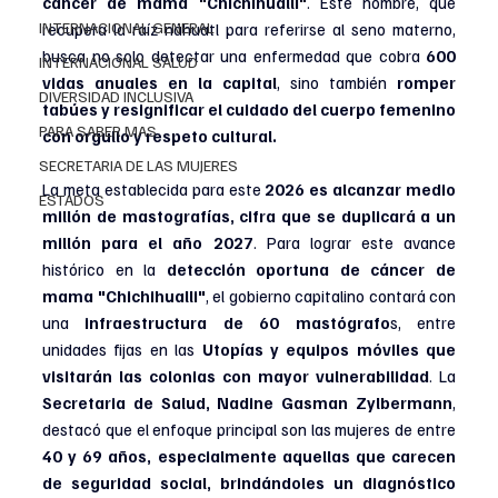
cáncer de mama "Chichihualli"
. Este nombre, que 
INTERNACIONAL GENERAL
recupera la raíz náhuatl para referirse al seno materno, 
busca no solo detectar una enfermedad que cobra
 600 
INTERNACIONAL SALUD
vidas anuales en la capital
, sino también 
romper 
DIVERSIDAD INCLUSIVA
tabúes y resignificar el cuidado del cuerpo femenino 
PARA SABER MAS
con orgullo y respeto cultural.
SECRETARIA DE LAS MUJERES
La meta establecida para este 
2026 es alcanzar medio 
ESTADOS
millón de mastografías, cifra que se duplicará a un 
millón para el año 2027
. Para lograr este avance 
histórico en la 
detección oportuna de cáncer de 
mama "Chichihualli"
, el gobierno capitalino contará con 
una 
infraestructura de 60 mastógrafo
s, entre 
unidades fijas en las 
Utopías y equipos móviles que 
visitarán las colonias con mayor vulnerabilidad
. La
Secretaria de Salud,
Nadine Gasman Zylbermann
, 
destacó que el enfoque principal son las mujeres de entre 
40 y 69 años, especialmente aquellas que carecen 
de seguridad social, brindándoles un diagnóstico 