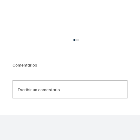
Comentarios
Escribir un comentario...
ALIA Health y ÜMA Tech IA presentan la
plataforma que usa inteligencia artificial en
salud para anticipar el cáncer de mama.