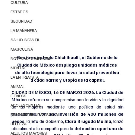
CULTURA
ESTADOS
SEGURIDAD
LA MAÑANERA
SALUD INFANTIL
MASCULINA
Con la estrategia Chichihualli, el Gobierno de la 
NOVEDADES MEDICAS
Ciudad de México despliega unidades médicas 
MENTAL
de alta tecnología para llevar la salud preventiva 
LA ENTREVISTA
a cada barrio y Utopía de la capital.
ANIMAL
CIUDAD DE MÉXICO, 16 DE MARZO 2026. 
La Ciudad de 
FITNESS
México
 refuerza su compromiso con la vida y la dignidad 
ADOLESCENTES
de las mujeres mediante una política de salud sin 
precedentes. Con 
una inversión de 400 millones de 
RESPONSABILIDAD SOCIAL
pesos
, la Jefa de Gobierno, 
Clara Brugada Molina
, lanzó 
BELLEZA
oficialmente la campaña para la 
detección oportuna de 
ADULTOS MAYORES