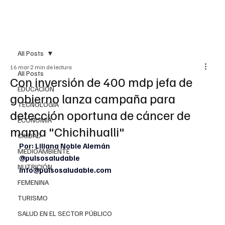
All Posts
16 mar
2 min de lectura
All Posts
Con inversión de 400 mdp jefa de
EDUCACIÓN
gobierno lanza campaña para
TECNOLOGÍA
detección oportuna de cáncer de
ECONOMÍA
mama "Chichihualli"
CIUDAD
Por: Liliana Noble Alemán
MEDIOAMBIENTE
@pulsosaludable
NUTRICIÓN
info@pulsosaludable.com
FEMENINA
TURISMO
SALUD EN EL SECTOR PÚBLICO