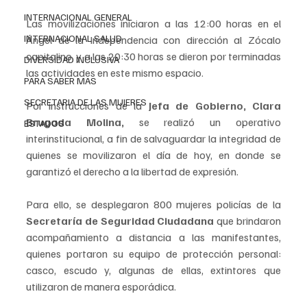
INTERNACIONAL GENERAL
Las movilizaciones iniciaron a las 12:00 horas en el 
INTERNACIONAL SALUD
Ángel de la Independencia con dirección al Zócalo 
capitalino, y a las 20:30 horas se dieron por terminadas 
DIVERSIDAD INCLUSIVA
las actividades en este mismo espacio.
PARA SABER MAS
SECRETARIA DE LAS MUJERES
Por instrucciones de la 
Jefa de Gobierno, Clara 
Brugada Molina,
 se realizó un operativo 
ESTADOS
interinstitucional, a fin de salvaguardar la integridad de 
quienes se movilizaron el día de hoy, en donde se 
garantizó el derecho a la libertad de expresión.
Para ello, se desplegaron 800 mujeres policías de la 
Secretaría de Seguridad Ciudadana
 que brindaron 
acompañamiento a distancia a las manifestantes, 
quienes portaron su equipo de protección personal: 
casco, escudo y, algunas de ellas, extintores que 
utilizaron de manera esporádica.