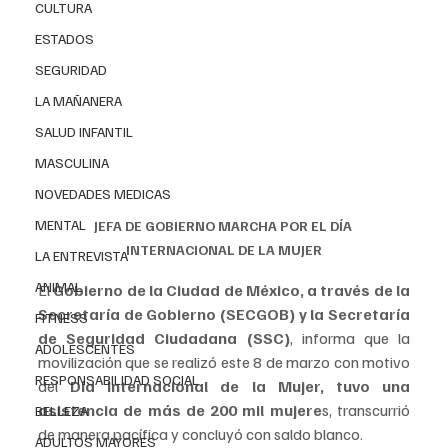
CULTURA
ESTADOS
SEGURIDAD
LA MAÑANERA
SALUD INFANTIL
MASCULINA
NOVEDADES MEDICAS
MENTAL
JEFA DE GOBIERNO MARCHA POR EL DÍA 
INTERNACIONAL DE LA MUJER
LA ENTREVISTA
ANIMAL
El 
Gobierno de la Ciudad de México, a través de la 
Secretaría de Gobierno (SECGOB) y la Secretaría 
FITNESS
de Seguridad Ciudadana (SSC)
, informa que la 
ADOLESCENTES
movilización que se realizó este 8 de marzo con motivo 
RESPONSABILIDAD SOCIAL
del 
Día Internacional de la Mujer, tuvo una 
asistencia de más de 200 mil mujere
s, transcurrió 
BELLEZA
de manera pacífica y concluyó con saldo blanco.
ADULTOS MAYORES