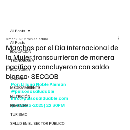
All Posts
8 mar 2025
2 min de lectura
All Posts
Marchas por el Día Internacional de
EDUCACIÓN
la Mujer transcurrieron de manera
TECNOLOGÍA
pacífica y concluyeron con saldo
ECONOMÍA
blanco: SECGOB
CIUDAD
Por: Liliana Noble Alemán
MEDIOAMBIENTE
@pulsososaludable
NUTRICIÓN
info@pulsosalduable.com
(8-marzo-2025) 22:30PM
FEMENINA
TURISMO
SALUD EN EL SECTOR PÚBLICO