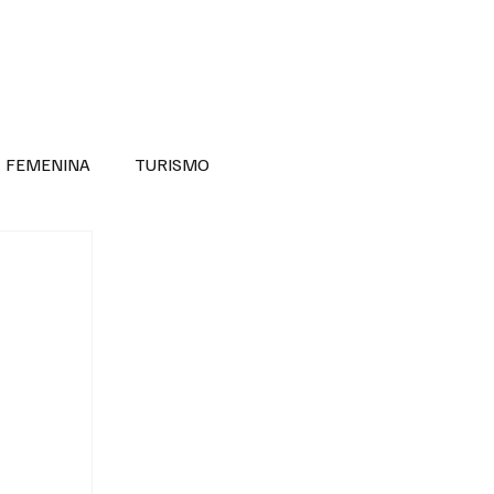
RA SABER MÁS
DIVERSIDAD INCLUSIVA
FEMENINA
TURISMO
ANTIL
MASCULINA
NOVEDADES MEDICAS
BELLEZA
ADULTOS MAYORES
SECRETARIA DE LAS MUJERES
ESTADOS