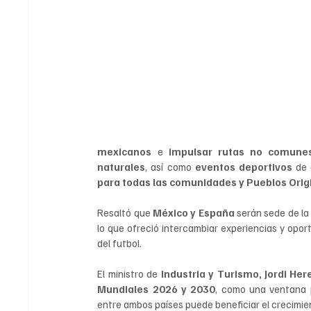
mexicanos
 e 
impulsar rutas no comune
naturales
, así como 
eventos deportivos
 de 
para todas las comunidades y Pueblos Orig
Resaltó que 
México y España 
serán sede de la
lo que ofreció intercambiar experiencias y oport
del futbol.
El ministro de 
Industria y Turismo, Jordi Her
Mundiales 2026 y 2030
, como una ventana p
entre ambos países puede beneficiar el crecimien