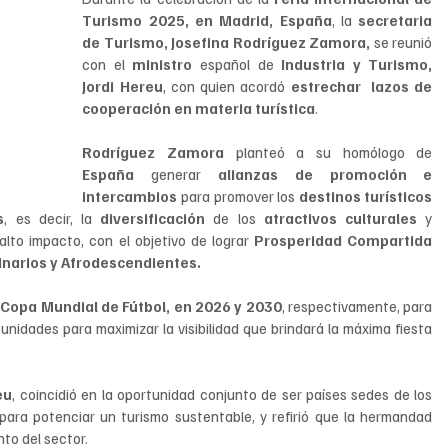
Turismo 2025, en Madrid, España
, la 
secretaria 
de Turismo, Josefina Rodríguez Zamora,
 se reunió 
con el 
ministro
 español de
 Industria y Turismo, 
Jordi Hereu
, con quien acordó
 estrechar
 lazos de 
cooperación en materia turística
.
Rodríguez Zamora
 planteó a su homólogo de 
España
 generar 
alianzas de promoción e 
intercambios
 para promover los 
destinos turísticos 
s
, es decir, la 
diversificación
 de los 
atractivos culturales 
y 
alto impacto, con el objetivo de lograr 
Prosperidad Compartida 
inarios y Afrodescendientes.
 Copa Mundial de Fútbol, en 2026 y 2030
, respectivamente, para 
unidades para maximizar la visibilidad que brindará la máxima fiesta 
eu
, coincidió en la oportunidad conjunto de ser países sedes de los 
ara potenciar un turismo sustentable, y refirió que la hermandad 
to del sector.