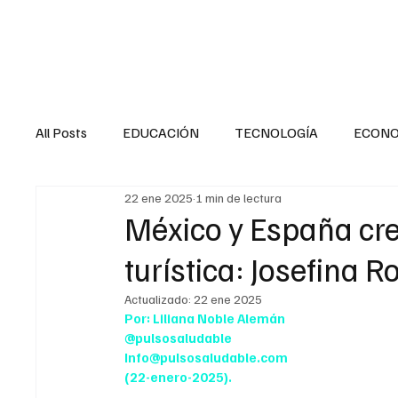
HOME
SALUD
All Posts
EDUCACIÓN
TECNOLOGÍA
ECON
22 ene 2025
1 min de lectura
SALUD EN EL SECTOR PÚBLICO
CULTURA
México y España cr
turística: Josefina 
MENTAL
LA ENTREVISTA
ANIMAL
FI
Actualizado:
22 ene 2025
Por: Liliana Noble Alemán
@pulsosaludable
INTERNACIONAL GENERAL
INTERNACIONAL S
Info@pulsosaludable.com
(22-enero-2025).