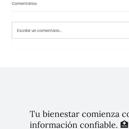
Comentarios
Escribir un comentario...
México Canta: Presentan a los
Inviert
siete semifinalistas de la
inundac
edición 2026
Tu bienestar comienza c
información confiable. 🏥