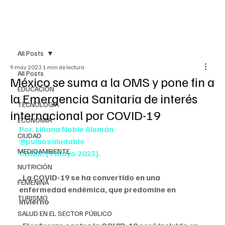
All Posts
9 may 2023
1 min de lectura
All Posts
México se suma a la OMS y pone fin a
EDUCACIÓN
la Emergencia Sanitaria de interés
TECNOLOGÍA
internacional por COVID-19
ECONOMÍA
Por. Liliana Noble Alemán
CIUDAD
@pulsosaludable
MEDIOAMBIENTE
CDMX. (9 mayo 2023).
NUTRICIÓN
. La COVID-19 se ha convertido en una 
FEMENINA
enfermedad endémica, que predomine en 
TURISMO
invierno
SALUD EN EL SECTOR PÚBLICO