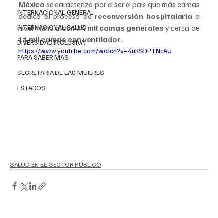
México 
se caracterizó por el ser el país que más camas 
INTERNACIONAL GENERAL
dedicó al proceso de 
reconversión hospitalaria 
a 
INTERNACIONAL SALUD
nivel mundial con 
74 mil camas generales 
y cerca de 
11 mil camas con ventilador
. 
DIVERSIDAD INCLUSIVA
https://www.youtube.com/watch?v=4uKSDPTNcAU
PARA SABER MAS
SECRETARIA DE LAS MUJERES
ESTADOS
SALUD EN EL SECTOR PÚBLICO