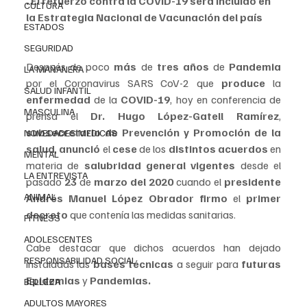
. El refuerzo contra la COVID-19 será incluido en 
CULTURA
la Estrategia Nacional de Vacunación del país
ESTADOS
SEGURIDAD
Después de poco
 más
 de 
tres años
 de 
Pandemia 
LA MAÑANERA
por el Coronavirus SARS CoV-2 que 
produce 
la 
SALUD INFANTIL
enfermedad 
de la 
COVID-19
, hoy en conferencia de 
MASCULINA
prensa el 
Dr. Hugo López-Gatell Ramírez
, 
subsecretario de Prevención y Promoción de la 
NOVEDADES MEDICAS
salud
, 
anunció 
el 
cese
 de los 
distintos acuerdos
 en 
MENTAL
materia de 
salubridad general vigentes 
desde el 
LA ENTREVISTA
pasado 
23
 de 
marzo del 2020
 cuando el 
presidente 
ANIMAL
Andrés Manuel López Obrador firmo 
el 
primer 
decreto 
que contenía las medidas sanitarias. 
FITNESS
ADOLESCENTES
Cabe destacar que dichos acuerdos han dejado 
RESPONSABILIDAD SOCIAL
instaladas las 
bases técnicas
 a seguir para 
futuras 
Epidemias
 y 
Pandemias.
BELLEZA
ADULTOS MAYORES