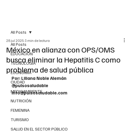
All Posts
28 jul 2025
3 min de lectura
All Posts
México en alianza con OPS/OMS
EDUCACIÓN
busca eliminar la Hepatitis C como
TECNOLOGÍA
problema de salud pública
ECONOMÍA
Por: Liliana Noble Alemán
CIUDAD
@pulsosaludable
MEDIOAMBIENTE
info@pulsosaludable.com
NUTRICIÓN
FEMENINA
TURISMO
SALUD EN EL SECTOR PÚBLICO