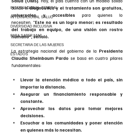
Salud (OMS)
. Hoy, el país cuenta con un modelo sólido 
INTERNACIONAL GENERAL
donde el 
diagnóstico y el tratamiento son gratuitos, 
universales y accesibles
 para quienes lo 
INTERNACIONAL SALUD
necesiten. "
Este no es un logro menor; es resultado 
DIVERSIDAD INCLUSIVA
del trabajo en equipo, de una visión con rostro 
PARA SABER MAS
humano", señaló.
SECRETARIA DE LAS MUJERES
La estrategia nacional del gobierno de la 
Presidenta 
ESTADOS
Claudia Sheinbaum Pardo 
se basa en cuatro pilares 
fundamentales:
Llevar la atención médica a todo el país, sin 
importar la distancia.
Asegurar un financiamiento responsable y 
constante.
Aprovechar los datos para tomar mejores 
decisiones.
Escuchar a las comunidades y poner atención 
en quienes más lo necesitan.