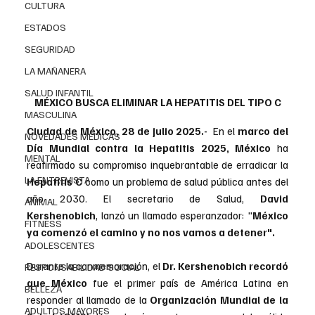
CULTURA
ESTADOS
SEGURIDAD
LA MAÑANERA
SALUD INFANTIL
MÉXICO BUSCA ELIMINAR LA HEPATITIS DEL TIPO C
MASCULINA
Ciudad de México, 28 de julio 2025.-  
En el 
marco del 
NOVEDADES MEDICAS
Día Mundial contra la Hepatitis 2025, México 
ha 
MENTAL
reafirmado su compromiso inquebrantable de erradicar la 
LA ENTREVISTA
Hepatitis C
 como un problema de salud pública antes del 
año 2030. El secretario de Salud, 
David 
ANIMAL
Kershenobich
, lanzó un llamado esperanzador: "
México 
FITNESS
ya comenzó el camino y no nos vamos a detener".
ADOLESCENTES
Durante la conmemoración, el 
Dr. Kershenobich recordó 
RESPONSABILIDAD SOCIAL
que México
 fue el primer país de América Latina en 
BELLEZA
responder al llamado de la 
Organización Mundial de la 
ADULTOS MAYORES